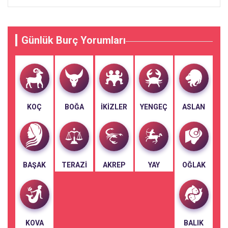
Günlük Burç Yorumları
KOÇ
BOĞA
İKIZLER
YENGEÇ
ASLAN
BAŞAK
TERAZI
AKREP
YAY
OĞLAK
KOVA
BALIK