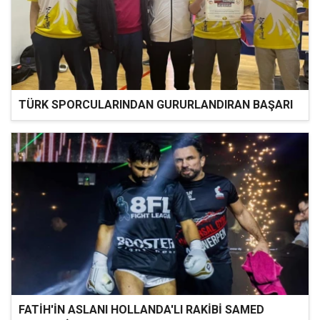
TÜRK SPORCULARINDAN GURURLANDIRAN BAŞARI
FATİH'İN ASLANI HOLLANDA'LI RAKİBİ SAMED