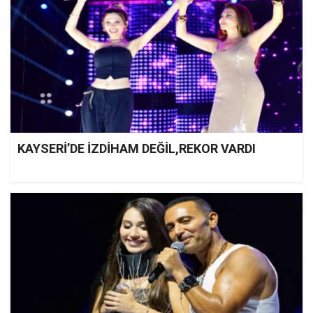
KAYSERİ’DE İZDİHAM DEĞİL,REKOR VARDI