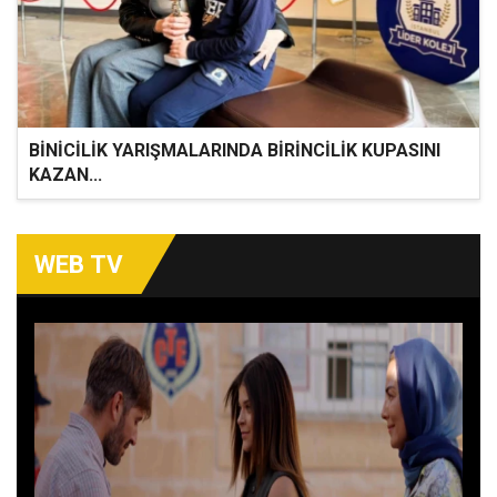
BİNİCİLİK YARIŞMALARINDA BİRİNCİLİK KUPASINI
KAZAN...
WEB TV