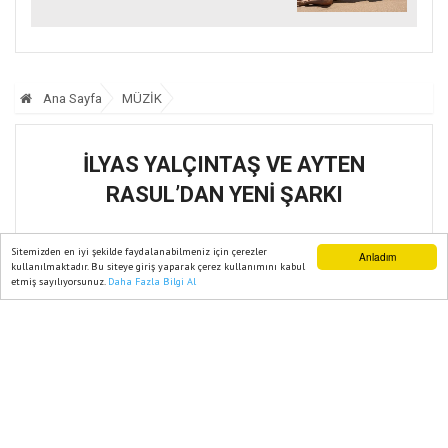
Ana Sayfa
MÜZİK
İLYAS YALÇINTAŞ VE AYTEN
RASUL’DAN YENİ ŞARKI
07 Temmuz, 2026, Salı 14:35
Sitemizden en iyi şekilde faydalanabilmeniz için çerezler
Anladım
kullanılmaktadır. Bu siteye giriş yaparak çerez kullanımını kabul
etmiş sayılıyorsunuz.
Daha Fazla Bilgi Al
Ana Sayfa
Web TV
Foto Galeri
Yazarlar