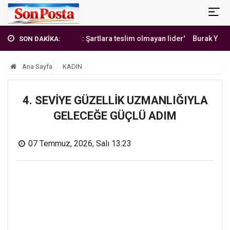
'Erbakan Hoca: Şartlara teslim olmayan lider'
Burak Yılmaz'dan M
SON DAKİKA:
Ana Sayfa
KADIN
4. SEVİYE GÜZELLİK UZMANLIĞIYLA
GELECEĞE GÜÇLÜ ADIM
07 Temmuz, 2026, Salı 13:23