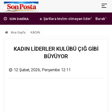
'Erbakan Hoca: Şartlara teslim olmayan lider'
Burak Yılmaz'dan M
SON DAKİKA:
Ana Sayfa
KADIN
KADIN LİDERLER KULÜBÜ ÇIĞ GİBİ
BÜYÜYOR
12 Şubat, 2026, Perşembe 12:11