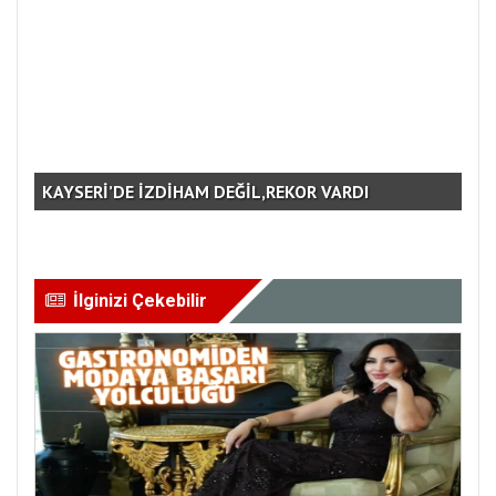
KAYSERİ’DE İZDİHAM DEĞİL,REKOR VARDI
GE
İlginizi Çekebilir