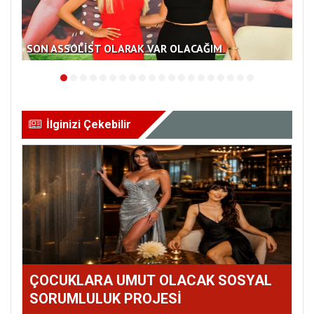
SON ASSOLİST OLARAK VAR OLACAĞIM
KA
İlginizi Çekebilir
ÇOCUKLARA UMUT OLACAK SOSYAL
SORUMLULUK PROJESİ