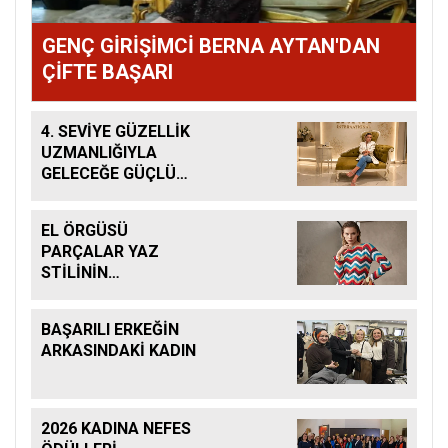
GENÇ GİRİŞİMCİ BERNA AYTAN'DAN
ÇİFTE BAŞARI
4. SEVİYE GÜZELLİK
UZMANLIĞIYLA
GELECEĞE GÜÇLÜ
ADIM
EL ÖRGÜSÜ
PARÇALAR YAZ
STİLİNİN
BAŞROLÜNDE
BAŞARILI ERKEĞİN
ARKASINDAKİ KADIN
2026 KADINA NEFES