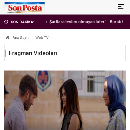
'Erbakan Hoca: Şartlara teslim olmayan lider'
Burak Yılmaz'dan Me
SON DAKİKA:
Ana Sayfa
Web TV
Fragman Videoları