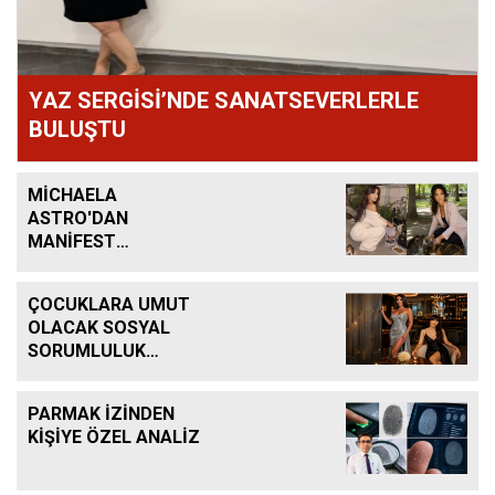
YAZ SERGİSİ’NDE SANATSEVERLERLE
BULUŞTU
MİCHAELA
ASTRO'DAN
MANİFEST
KEHANETİ
ÇOCUKLARA UMUT
OLACAK SOSYAL
SORUMLULUK
PROJESİ
PARMAK İZİNDEN
KİŞİYE ÖZEL ANALİZ