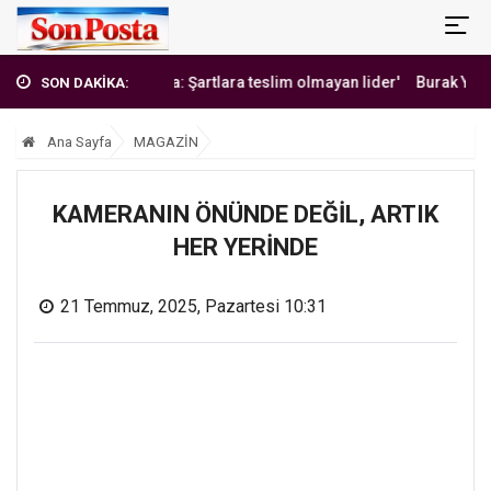
'Erbakan Hoca: Şartlara teslim olmayan lider'
Burak Yılmaz'dan Meh
SON DAKİKA:
Ana Sayfa
MAGAZİN
KAMERANIN ÖNÜNDE DEĞİL, ARTIK
HER YERİNDE
21 Temmuz, 2025, Pazartesi 10:31