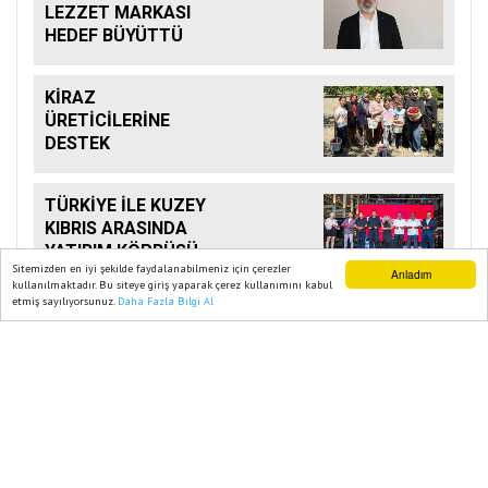
LEZZET MARKASI
HEDEF BÜYÜTTÜ
KİRAZ
ÜRETİCİLERİNE
DESTEK
TÜRKİYE İLE KUZEY
KIBRIS ARASINDA
YATIRIM KÖPRÜSÜ
Sitemizden en iyi şekilde faydalanabilmeniz için çerezler
Anladım
kullanılmaktadır. Bu siteye giriş yaparak çerez kullanımını kabul
etmiş sayılıyorsunuz.
Daha Fazla Bilgi Al
Ana Sayfa
Web TV
Foto Galeri
Yazarlar
SON POSTA GAZETESI 2023
Yazılım |
Onemsoft
Künye
Gizlilik Politikası
Sitene Ekle
İletişim