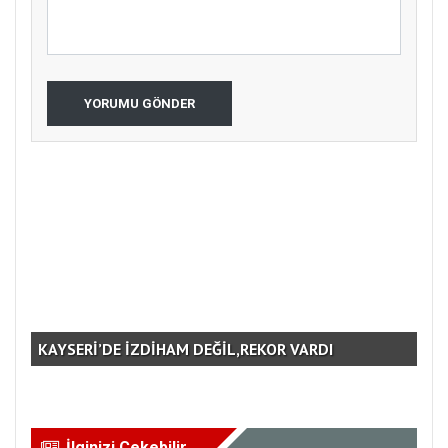
YORUMU GÖNDER
KAYSERİ’DE İZDİHAM DEĞİL,REKOR VARDI
GE
İlginizi Çekebilir