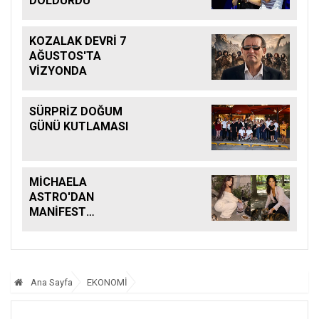
DOLDURDU
KOZALAK DEVRİ 7
AĞUSTOS'TA
VİZYONDA
SÜRPRİZ DOĞUM
GÜNÜ KUTLAMASI
MİCHAELA
ASTRO'DAN
MANİFEST
KEHANETİ
Ana Sayfa
EKONOMİ