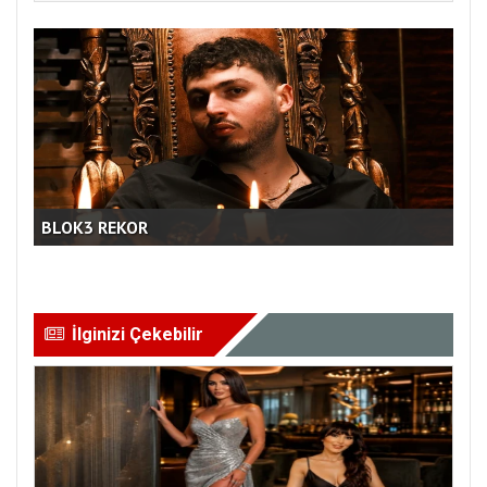
ÇO
BLOK3 REKOR
PRO
İlginizi Çekebilir