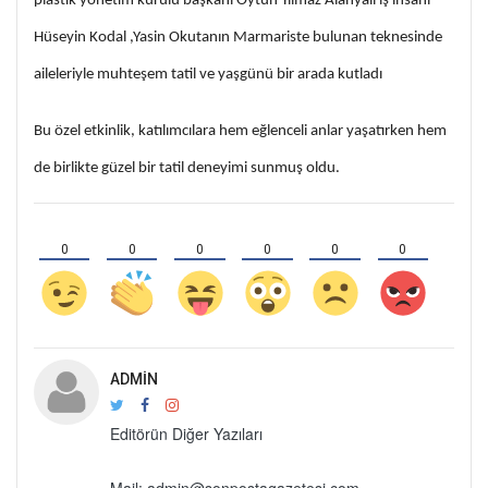
plastik yönetim kurulu başkanı Oytun Yılmaz Alanyalı iş insanı
Hüseyin Kodal ,Yasin Okutanın Marmariste bulunan teknesinde
aileleriyle muhteşem tatil ve yaşgünü bir arada kutladı
Bu özel etkinlik, katılımcılara hem eğlenceli anlar yaşatırken hem
de birlikte güzel bir tatil deneyimi sunmuş oldu.
0
0
0
0
0
0
ADMIN
Editörün Diğer Yazıları