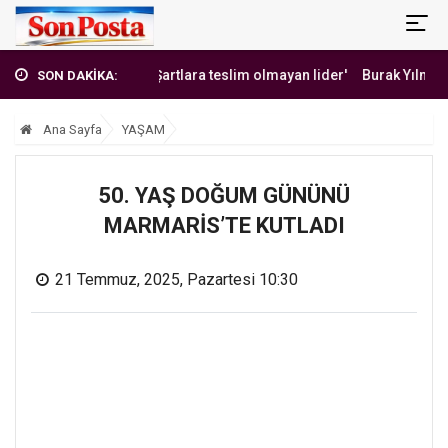
akan Hoca: Şartlara teslim olmayan lider'
Burak Yılmaz'dan Mehmet 
SON DAKİKA:
Ana Sayfa
YAŞAM
50. YAŞ DOĞUM GÜNÜNÜ
MARMARİS’TE KUTLADI
21 Temmuz, 2025, Pazartesi 10:30