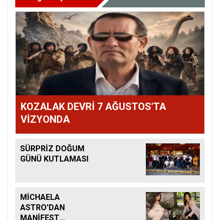
KOZALAK DEVRİ 7 AĞUSTOS'TA
VİZYONDA
SÜRPRİZ DOĞUM
GÜNÜ KUTLAMASI
MİCHAELA
ASTRO'DAN
MANİFEST