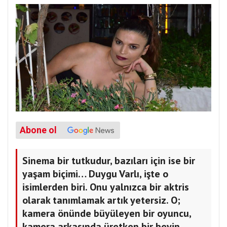
Abone ol
Sinema bir tutkudur, bazıları için ise bir
yaşam biçimi… Duygu Varlı, işte o
isimlerden biri. Onu yalnızca bir aktris
olarak tanımlamak artık yetersiz. O;
kamera önünde büyüleyen bir oyuncu,
kamera arkasında üretken bir beyin,