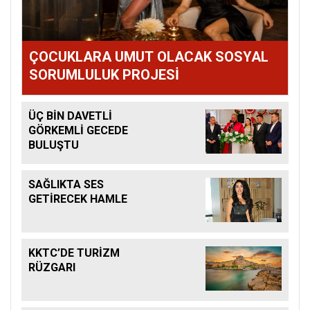
ÇOCUKLARA UMUT OLACAK SOSYAL
SORUMLULUK PROJESİ
ÜÇ BİN DAVETLİ
GÖRKEMLİ GECEDE
BULUŞTU
SAĞLIKTA SES
GETİRECEK HAMLE
KKTC’DE TURİZM
RÜZGARI