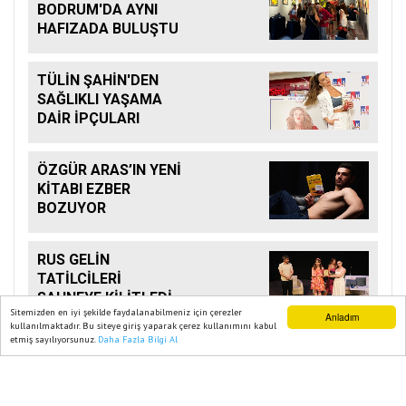
BODRUM'DA AYNI
HAFIZADA BULUŞTU
TÜLİN ŞAHİN'DEN
SAĞLIKLI YAŞAMA
DAİR İPÇULARI
ÖZGÜR ARAS’IN YENİ
KİTABI EZBER
BOZUYOR
RUS GELİN
TATİLCİLERİ
SAHNEYE KİLİTLEDİ
Sitemizden en iyi şekilde faydalanabilmeniz için çerezler
Anladım
kullanılmaktadır. Bu siteye giriş yaparak çerez kullanımını kabul
etmiş sayılıyorsunuz.
Daha Fazla Bilgi Al
Ana Sayfa
Web TV
Foto Galeri
Yazarlar