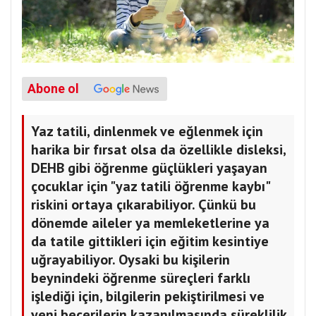
Abone ol
Yaz tatili, dinlenmek ve eğlenmek için
harika bir fırsat olsa da özellikle disleksi,
DEHB gibi öğrenme güçlükleri yaşayan
çocuklar için "yaz tatili öğrenme kaybı"
riskini ortaya çıkarabiliyor. Çünkü bu
dönemde aileler ya memleketlerine ya
da tatile gittikleri için eğitim kesintiye
uğrayabiliyor. Oysaki bu kişilerin
beynindeki öğrenme süreçleri farklı
işlediği için, bilgilerin pekiştirilmesi ve
yeni becerilerin kazanılmasında süreklilik