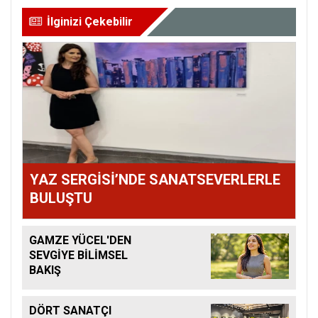
İlginizi Çekebilir
YAZ SERGİSİ’NDE SANATSEVERLERLE
BULUŞTU
GAMZE YÜCEL'DEN
SEVGİYE BİLİMSEL
BAKIŞ
DÖRT SANATÇI