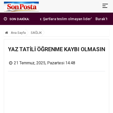
'Erbakan Hoca: Şartlara teslim olmayan lider'
Burak Yılmaz'dan M
SON DAKİKA:
Ana Sayfa
SAĞLIK
YAZ TATİLİ ÖĞRENME KAYBI OLMASIN
21 Temmuz, 2025, Pazartesi 14:48