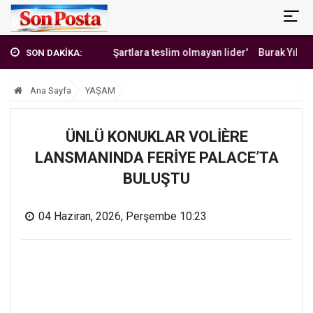
'Erbakan Hoca: Şartlara teslim olmayan lider'
Burak Yılmaz'dan Meh
SON DAKİKA:
Ana Sayfa
YAŞAM
ÜNLÜ KONUKLAR VOLİÈRE
LANSMANINDA FERİYE PALACE’TA
BULUŞTU
04 Haziran, 2026, Perşembe 10:23