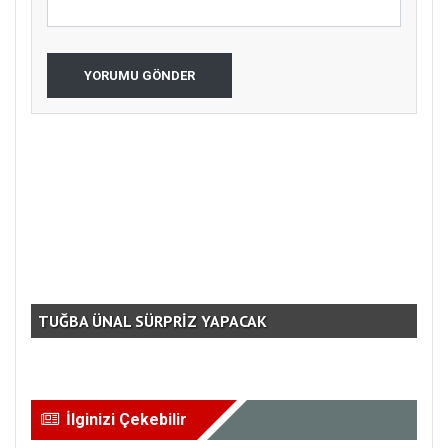
YORUMU GÖNDER
TUĞBA ÜNAL SÜRPRİZ YAPACAK
AM
İlginizi Çekebilir