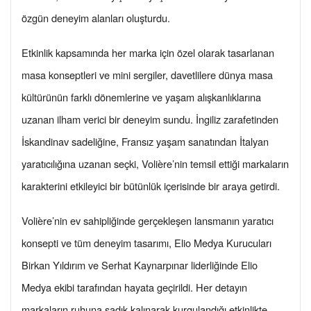
özgün deneyim alanları oluşturdu.
Etkinlik kapsamında her marka için özel olarak tasarlanan
masa konseptleri ve mini sergiler, davetlilere dünya masa
kültürünün farklı dönemlerine ve yaşam alışkanlıklarına
uzanan ilham verici bir deneyim sundu. İngiliz zarafetinden
İskandinav sadeliğine, Fransız yaşam sanatından İtalyan
yaratıcılığına uzanan seçki, Volière’nin temsil ettiği markaların
karakterini etkileyici bir bütünlük içerisinde bir araya getirdi.
Volière’nin ev sahipliğinde gerçekleşen lansmanın yaratıcı
konsepti ve tüm deneyim tasarımı, Elio Medya Kurucuları
Birkan Yıldırım ve Serhat Kaynarpınar liderliğinde Elio
Medya ekibi tarafından hayata geçirildi. Her detayın
markaların ruhuna sadık kalınarak kurgulandığı etkinlikte,