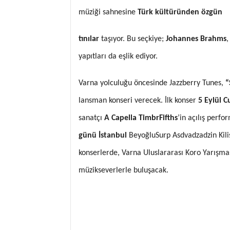
müziği sahnesine
Türk kültüründen özgün
tınılar
taşıyor. Bu seçkiye;
Johannes Brahms
yapıtları da eşlik ediyor.
Varna yolculuğu öncesinde Jazzberry Tunes,
“
lansman konseri verecek. İlk konser
5 Eylül 
sanatçı
A Capella TimbrFifths
’in açılış perfo
günü İstanbul
BeyoğluSurp Asdvadzadzin Kili
konserlerde, Varna Uluslararası Koro Yarışmas
müzikseverlerle buluşacak.