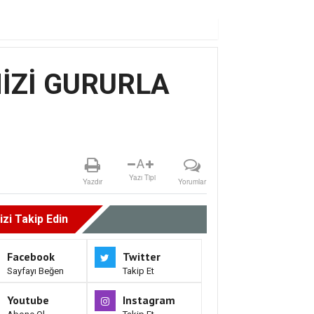
İZİ GURURLA
A
Yazı Tipi
Yazdır
Yorumlar
izi Takip Edin
Facebook
Twitter
Sayfayı Beğen
Takip Et
Youtube
Instagram