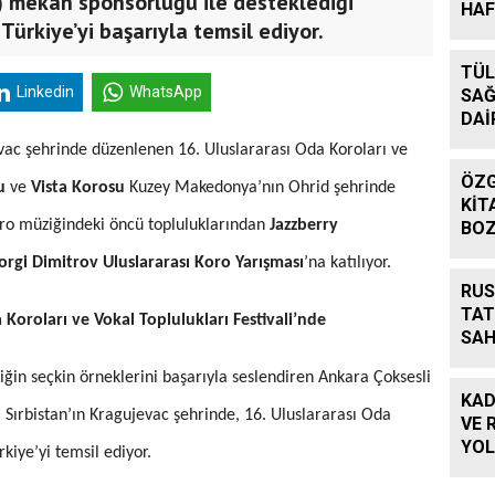
ı) mekan sponsorluğu ile desteklediği
HAF
Türkiye’yi başarıyla temsil ediyor.
TÜL
Linkedin
WhatsApp
SAĞ
DAİ
evac şehrinde düzenlenen 16. Uluslararası Oda Koroları ve
ÖZG
su
ve
Vista Korosu
Kuzey Makedonya’nın Ohrid şehrinde
KİT
koro müziğindeki öncü topluluklarından
Jazzberry
BO
orgi Dimitrov Uluslararası Koro Yarışması
’na katılıyor.
RUS
TAT
Koroları ve Vokal Toplulukları Festivali’nde
SAH
ğin seçkin örneklerini başarıyla seslendiren Ankara Çoksesli
KAD
 Sırbistan’ın Kragujevac şehrinde, 16. Uluslararası Oda
VE 
YOL
rkiye’yi temsil ediyor.
RO
BU