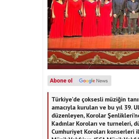
Abone ol
Türkiye'de çoksesli müziğin tan
amacıyla kurulan ve bu yıl 39. U
düzenleyen, Korolar Şenlikleri’n
Kadınlar Koroları ve turneleri, d
Cumhuriyet Koroları konserleri