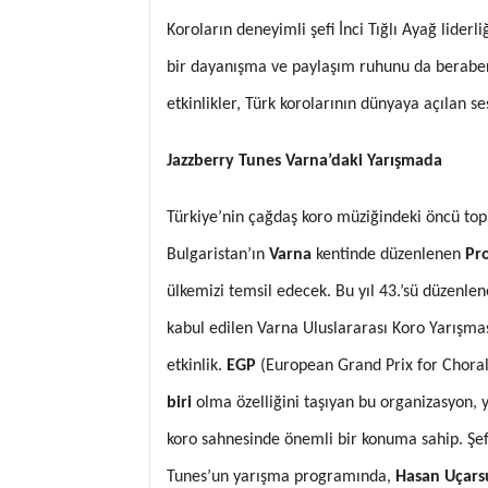
Koroların deneyimli şefi İnci Tığlı Ayağ lider
bir dayanışma ve paylaşım ruhunu da beraberin
etkinlikler, Türk korolarının dünyaya açılan 
Jazzberry Tunes Varna’daki Yarışmada
Türkiye’nin çağdaş koro müziğindeki öncü to
Bulgaristan’ın
Varna
kentinde düzenlenen
Pro
ülkemizi temsil edecek. Bu yıl 43.’sü düzenlen
kabul edilen Varna Uluslararası Koro Yarışması,
etkinlik.
EGP
(European Grand Prix for Choral
biri
olma özelliğini taşıyan bu organizasyon, 
koro sahnesinde önemli bir konuma sahip. Şe
Tunes’un yarışma programında,
Hasan Uçars