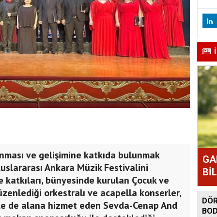
ınması ve gelişimine katkıda bulunmak
GA
luslararası Ankara Müzik Festivalini
Bİ
e katkıları, bünyesinde kurulan Çocuk ve
üzenlediği orkestralı ve acapella konserler,
DÖR
 ile de alana hizmet eden Sevda-Cenap And
BOD