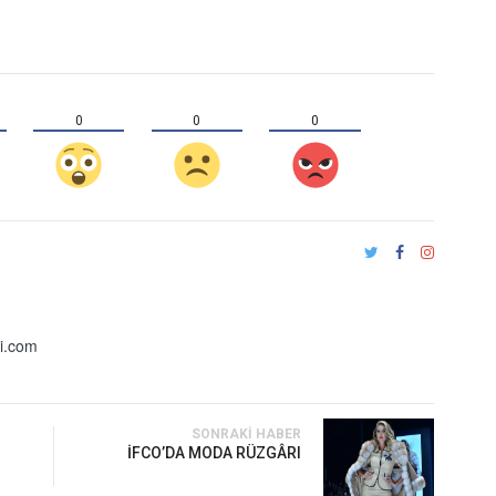
0
0
0
i.com
SONRAKI HABER
İFCO’DA MODA RÜZGÂRI