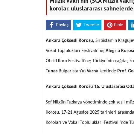
Müzik Vakfı’nın (SCA Müzik Vakf
korolar, uluslararası sahnelerde 
Paylaş
Tweetle
Pinle
Ankara Çoksesli Korosu,
Sırbistan’ın Kraguj
Vokal Toplulukları Festivali’ne;
Alegria Koro
Ohrid Koro Festivali’ne; Türkiye’nin çağdaş 
Tunes
Bulgaristan’ın
Varna
kentinde
Prof. Ge
Ankara Çoksesli Korosu 16. Uluslararası Oda 
Şef Nilgün Tuzkaya yönetiminde çok sesli müzi
Korosu, 17-21 Ağustos 2025 tarihleri arasında
Koroları ve Vokal Toplulukları Festivali’nde Tü