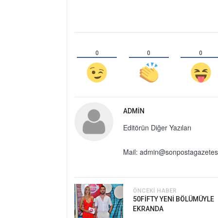
0
0
0
ADMIN
Editörün Diğer Yazıları
Mail: admin@sonpostagazetes
ÖNCEKI HABER
50FİFTY YENİ BÖLÜMÜYLE
EKRANDA