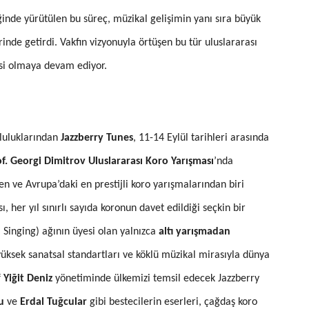
liğinde yürütülen bu süreç, müzikal gelişimin yanı sıra büyük
de getirdi. Vakfın vizyonuyla örtüşen bu tür uluslararası
sesi olmaya devam ediyor.
pluluklarından
Jazzberry Tunes
, 11-14 Eylül tarihleri arasında
f. Georgi Dimitrov Uluslararası Koro Yarışması
’nda
en ve Avrupa’daki en prestijli koro yarışmalarından biri
 her yıl sınırlı sayıda koronun davet edildiği seçkin bir
 Singing) ağının üyesi olan yalnızca
altı yarışmadan
yüksek sanatsal standartları ve köklü müzikal mirasıyla dünya
f
Yiğit Deniz
yönetiminde ülkemizi temsil edecek Jazzberry
u
ve
Erdal Tuğcular
gibi bestecilerin eserleri, çağdaş koro