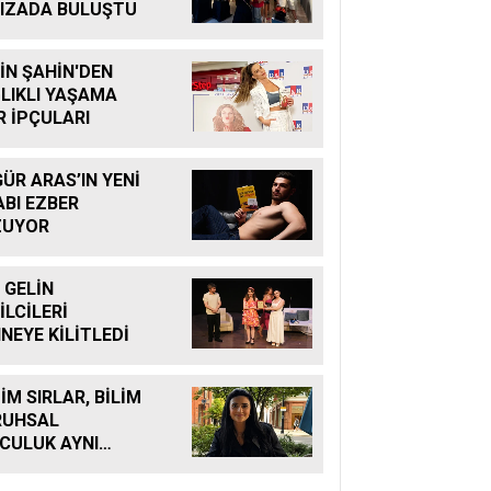
IZADA BULUŞTU
İN ŞAHİN'DEN
LIKLI YAŞAMA
R İPÇULARI
ÜR ARAS’IN YENİ
ABI EZBER
ZUYOR
 GELİN
İLCİLERİ
NEYE KİLİTLEDİ
İM SIRLAR, BİLİM
RUHSAL
CULUK AYNI
MANDA
LUŞUYOR