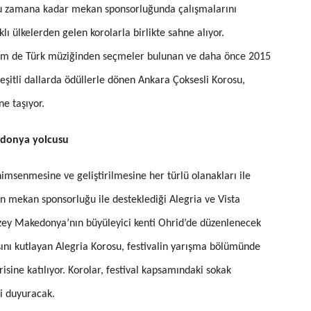
u zamana kadar mekan sponsorluğunda çalışmalarını
klı ülkelerden gelen korolarla birlikte sahne alıyor.
hem de Türk müziğinden seçmeler bulunan ve daha önce 2015
 çeşitli dallarda ödüllerle dönen Ankara Çoksesli Korosu,
e taşıyor.
edonya yolcusu
imsenmesine ve geliştirilmesine her türlü olanakları ile
 mekan sponsorluğu ile desteklediği Alegria ve Vista
uzey Makedonya’nın büyüleyici kenti Ohrid’de düzenlenecek
yaşını kutlayan Alegria Korosu, festivalin yarışma bölümünde
isine katılıyor. Korolar, festival kapsamındaki sokak
ni duyuracak.