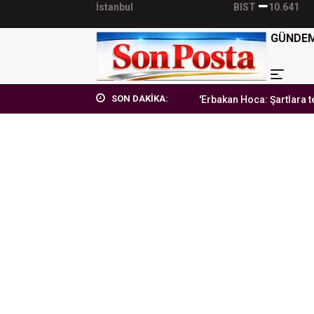
İstanbul
BIST
10.641
GÜNDE
SON DAKİKA:
'Erbakan Hoca: Şartlara teslim olmay