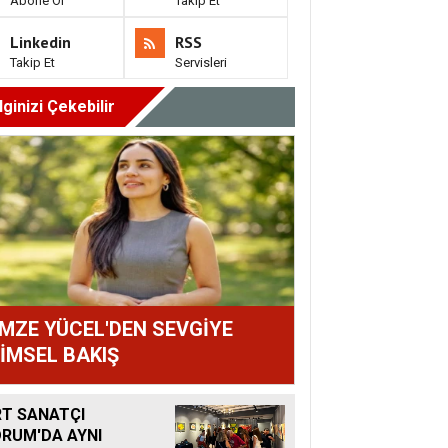
Abone Ol
Takip Et
Linkedin
RSS
Takip Et
Servisleri
İlginizi Çekebilir
MZE YÜCEL'DEN SEVGİYE
LİMSEL BAKIŞ
T SANATÇI
RUM'DA AYNI