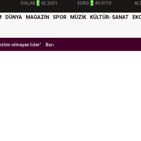
DOLAR
42.2631
EURO
49.0719
AL
M
DÜNYA
MAGAZİN
SPOR
MÜZİK
KÜLTÜR- SANAT
EK
an lider'
Burak Yılmaz'dan Mehmet Ekici'ye gel çağrısı
BTK Siber