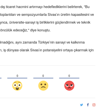
ş ticaret hacmini artırmayı hedeflediklerini belirterek, "Bu
 toplantıları ve sempozyumlarla Sivas’ın üretim kapasitesini ve
rıca, üniversite-sanayi iş birliklerini güçlendirmek ve teknik
e öncülük edeceğiz," diye konuştu.
 olmadığını, aynı zamanda Türkiye’nin sanayi ve kalkınma
an, iş dünyası olarak Sivas’ın potansiyelini ortaya çıkarmak için
0
0
0