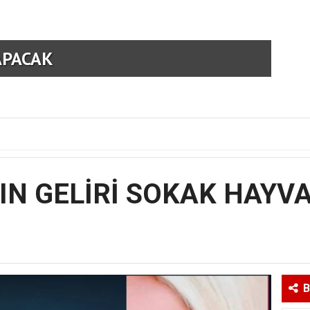
APACAK
AM
BIN GELİRİ SOKAK HAYV
B