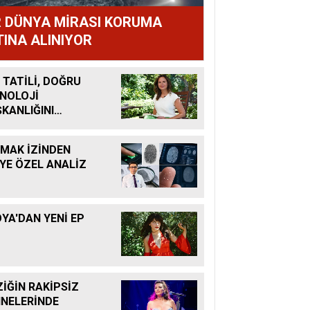
R DÜNYA MİRASI KORUMA
TINA ALINIYOR
 TATİLİ, DOĞRU
NOLOJİ
ŞKANLIĞINI
ANDIRMAK İÇİN
ÜK FIRSAT
MAK İZİNDEN
İYE ÖZEL ANALİZ
YA'DAN YENİ EP
İĞİN RAKİPSİZ
NELERİNDE