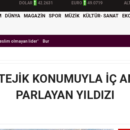
DOLAR
42.2631
EURO
49.0719
AL
M
DÜNYA
MAGAZİN
SPOR
MÜZİK
KÜLTÜR- SANAT
EK
an lider'
Burak Yılmaz'dan Mehmet Ekici'ye gel çağrısı
BTK Siber 
ATEJİK KONUMUYLA İÇ 
PARLAYAN YILDIZI