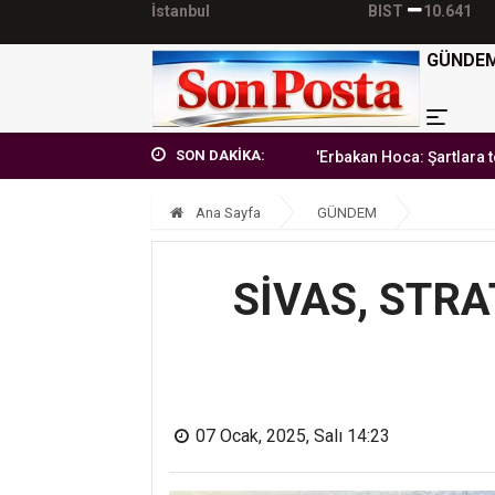
İstanbul
BIST
10.641
GÜNDE
SON DAKİKA:
'Erbakan Hoca: Şartlara teslim olmay
Ana Sayfa
GÜNDEM
SİVAS, STR
07 Ocak, 2025, Salı 14:23