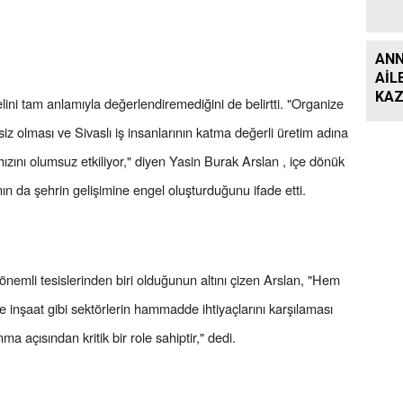
ANN
AİL
KAZ
ini tam anlamıyla değerlendiremediğini de belirtti. "Organize
iz olması ve Sivaslı iş insanlarının katma değerli üretim adına
ızını olumsuz etkiliyor," diyen Yasin Burak Arslan , içe dönük
ın da şehrin gelişimine engel oluşturduğunu ifade etti.
 önemli tesislerinden biri olduğunun altını çizen Arslan, "Hem
inşaat gibi sektörlerin hammadde ihtiyaçlarını karşılaması
a açısından kritik bir role sahiptir," dedi.