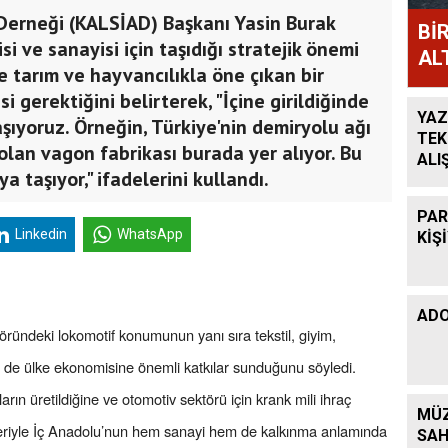
Derneği (KALSİAD) Başkanı Yasin Burak
Bİ
si ve sanayisi için taşıdığı stratejik önemi
AL
e tarım ve hayvancılıkla öne çıkan bir
 gerektiğini belirterek, "İçine girildiğinde
YAZ
aşıyoruz. Örneğin, Türkiye'nin demiryolu ağı
TEK
 olan vagon fabrikası burada yer alıyor. Bu
ALI
ya taşıyor," ifadelerini kullandı.
KAZ
BÜY
PAR
Linkedin
WhatsApp
KİŞ
ADO
töründeki lokomotif konumunun yanı sıra tekstil, giyim,
e de ülke ekonomisine önemli katkılar sunduğunu söyledi.
n üretildiğine ve otomotiv sektörü için krank mili ihraç
MÜZ
nleriyle İç Anadolu’nun hem sanayi hem de kalkınma anlamında
SAH