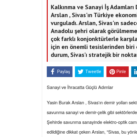
Kalkınma ve Sanayi İş Adamları 
Arslan , Sivas'ın Türkiye ekonomi
vurguladı. Arslan, Sivas'ın sadec
Anadolu şehri olarak görülmemesi
çok farklı konjonktürlerle karşıl
için en önemli tesislerinden biri
durum, Sivas’ı stratejik bir nokta
Paylaş
Tweetle
Pinle
Sanayi ve İhracatta Güçlü Adımlar
Yasin Burak Arslan , Sivas'ın demir yolları sek
savunma sanayi ve demir-çelik gibi sektörlerd
Şehirde savunma sanayinde elektro-optik camları
edildiğine dikkat çeken Arslan, "Sivas, bu yö