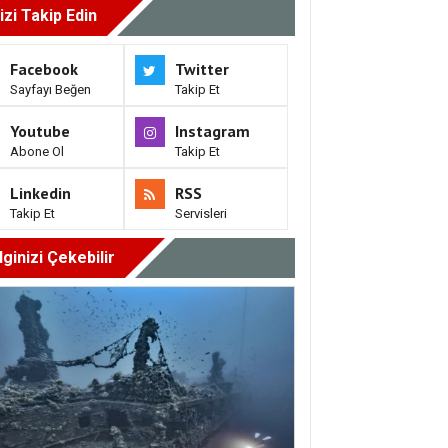
izi Takip Edin
Facebook
Twitter
Sayfayı Beğen
Takip Et
Youtube
Instagram
Abone Ol
Takip Et
Linkedin
RSS
Takip Et
Servisleri
İlginizi Çekebilir