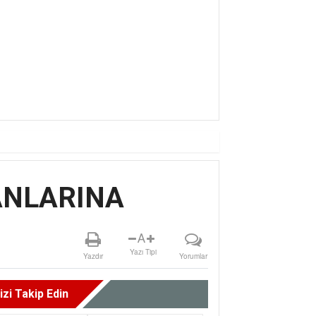
AN AMAN
ANLARINA
A
Yazı Tipi
Yazdır
Yorumlar
izi Takip Edin