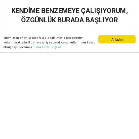
KENDİME BENZEMEYE ÇALIŞIYORUM,
ÖZGÜNLÜK BURADA BAŞLIYOR
28 Temmuz, 2025, Pazartesi 11:12
Sitemizden en iyi şekilde faydalanabilmeniz için çerezler
Anladım
kullanılmaktadır. Bu siteye giriş yaparak çerez kullanımını kabul
etmiş sayılıyorsunuz.
Daha Fazla Bilgi Al
Ana Sayfa
Web TV
Foto Galeri
Yazarlar
Abone ol