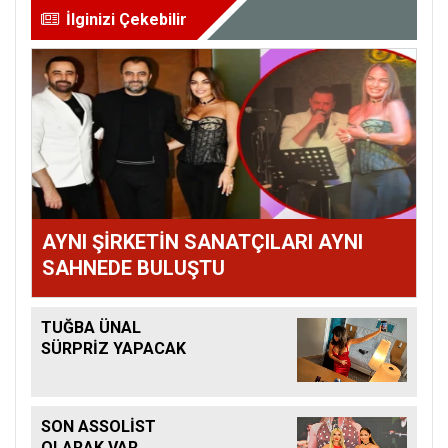
İlginizi Çekebilir
AYNI ŞİRKETİN SANATÇILARI AYNI
SAHNEDE BULUŞTU
TUĞBA ÜNAL
SÜRPRİZ YAPACAK
SON ASSOLİST
OLARAK VAR