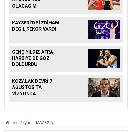
OLACAĞIM
KAYSERİ’DE İZDİHAM
DEĞİL,REKOR VARDI
GENÇ YILDIZ AFRA,
HARBiYE’DE GÖZ
DOLDURDU
KOZALAK DEVRİ 7
AĞUSTOS'TA
VİZYONDA
Ana Sayfa
MAGAZİN