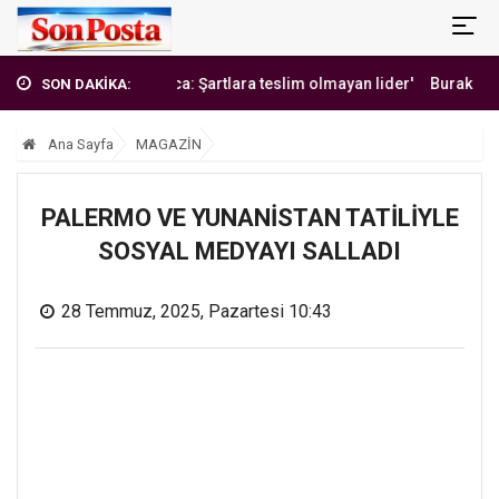
'Erbakan Hoca: Şartlara teslim olmayan lider'
Burak Yılmaz'da
SON DAKİKA:
Ana Sayfa
MAGAZİN
PALERMO VE YUNANİSTAN TATİLİYLE
SOSYAL MEDYAYI SALLADI
28 Temmuz, 2025, Pazartesi 10:43