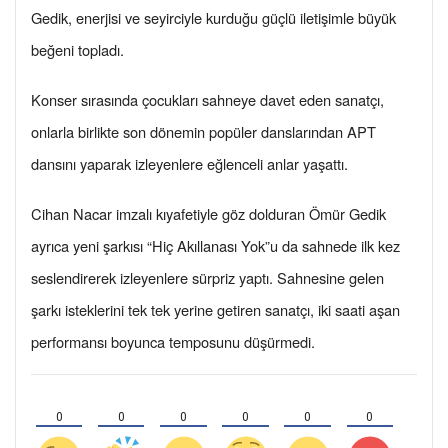
Gedik, enerjisi ve seyirciyle kurduğu güçlü iletişimle büyük
beğeni topladı.
Konser sırasında çocukları sahneye davet eden sanatçı,
onlarla birlikte son dönemin popüler danslarından APT
dansını yaparak izleyenlere eğlenceli anlar yaşattı.
Cihan Nacar imzalı kıyafetiyle göz dolduran Ömür Gedik
ayrıca yeni şarkısı “Hiç Akıllanası Yok”u da sahnede ilk kez
seslendirerek izleyenlere sürpriz yaptı. Sahnesine gelen
şarkı isteklerini tek tek yerine getiren sanatçı, iki saati aşan
performansı boyunca temposunu düşürmedi.
0
0
0
0
0
0