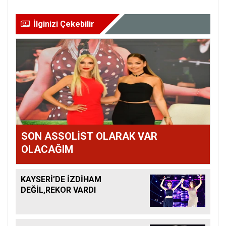
İlginizi Çekebilir
SON ASSOLİST OLARAK VAR
OLACAĞIM
KAYSERİ’DE İZDİHAM
DEĞİL,REKOR VARDI