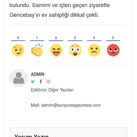
bulundu. Samimi ve içten geçen ziyarette
Gencebay’ın ev sahipliği dikkat çekti.
0
1
0
0
0
0
ADMIN
Editörün Diğer Yazıları
Mail: admin@sonpostagazetesi.com