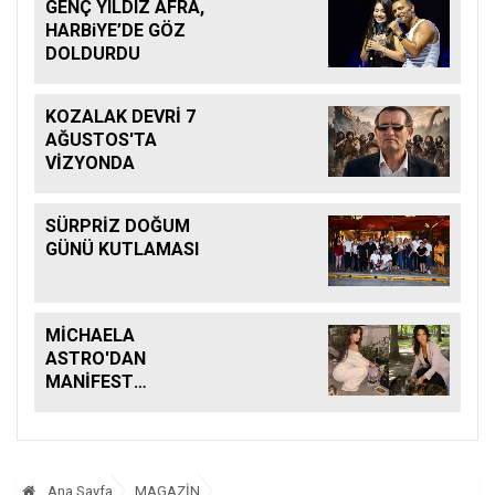
GENÇ YILDIZ AFRA,
HARBiYE’DE GÖZ
DOLDURDU
KOZALAK DEVRİ 7
AĞUSTOS'TA
VİZYONDA
SÜRPRİZ DOĞUM
GÜNÜ KUTLAMASI
MİCHAELA
ASTRO'DAN
MANİFEST
KEHANETİ
Ana Sayfa
MAGAZİN