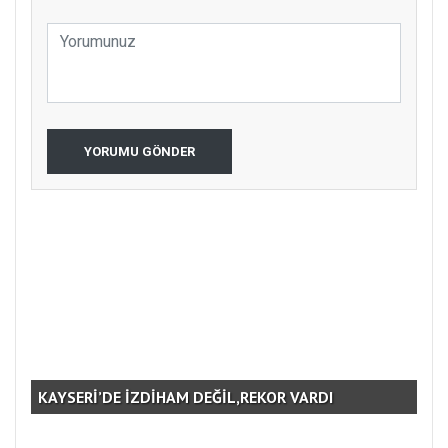
YORUMU GÖNDER
KAYSERİ’DE İZDİHAM DEĞİL,REKOR VARDI
GE