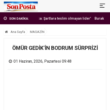
'Erbakan Hoca: Şartlara teslim olmayan lider'
Burak Yılmaz'dan
SON DAKİKA:
Ana Sayfa
MAGAZİN
ÖMÜR GEDİK’İN BODRUM SÜRPRİZİ
01 Haziran, 2026, Pazartesi 09:48