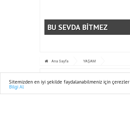
BU SEVDA BİTMEZ
Ana Sayfa
YAŞAM
CEMİYET 
Sitemizden en iyi şekilde faydalanabilmeniz için çerezler
Bilgi Al
04 Haziran, 2025, Çarşamba 14:21