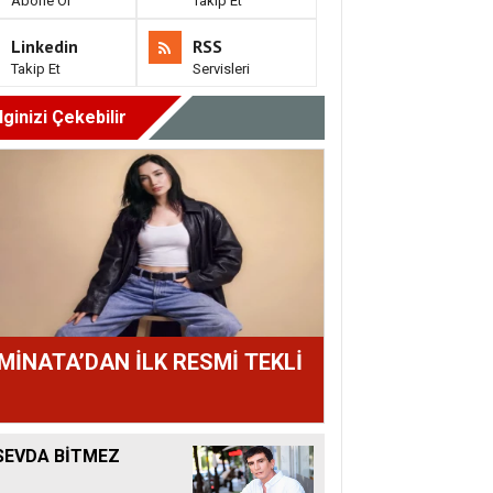
Abone Ol
Takip Et
Linkedin
RSS
Takip Et
Servisleri
İlginizi Çekebilir
MİNATA’DAN İLK RESMİ TEKLİ
SEVDA BİTMEZ