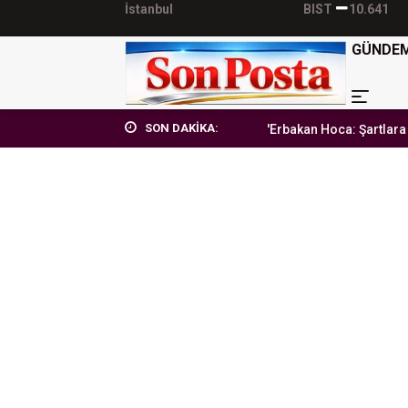
İstanbul
BIST
10.641
GÜNDE
SON DAKİKA:
'Erbakan Hoca: Şartlara teslim ol