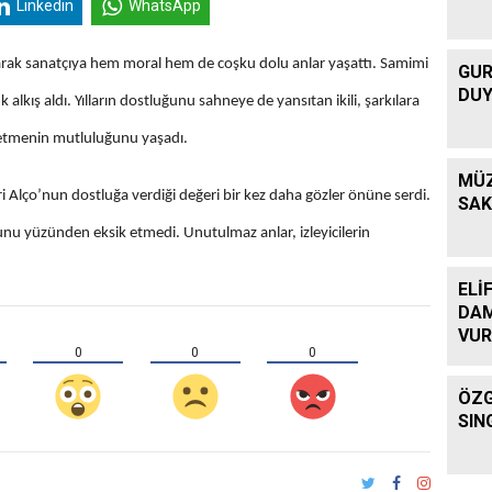
Linkedin
WhatsApp
karak sanatçıya hem moral hem de coşku dolu anlar yaşattı. Samimi
GUR
DUY
alkış aldı. Yılların dostluğunu sahneye de yansıtan ikili, şarkılara
k etmenin mutluluğunu yaşadı.
MÜZ
 Alço’nun dostluğa verdiği değeri bir kez daha gözler önüne serdi.
SAK
ğunu yüzünden eksik etmedi. Unutulmaz anlar, izleyicilerin
ELİ
DAM
VU
0
0
0
ÖZG
SIN