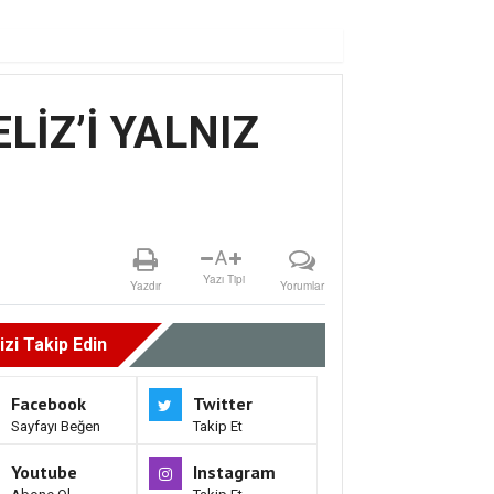
LİZ’İ YALNIZ
A
Yazı Tipi
Yazdır
Yorumlar
izi Takip Edin
Facebook
Twitter
Sayfayı Beğen
Takip Et
Youtube
Instagram