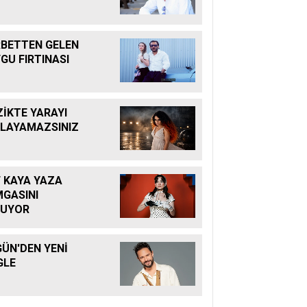
BETTEN GELEN
GU FIRTINASI
İKTE YARAYI
LAYAMAZSINIZ
F KAYA YAZA
GASINI
RUYOR
ÜN'DEN YENİ
GLE