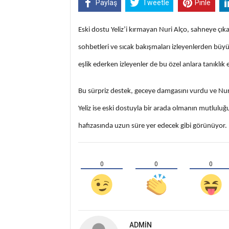
Paylaş
Tweetle
Pinle
Eski dostu Yeliz’i kırmayan Nuri Alço, sahneye çı
sohbetleri ve sıcak bakışmaları izleyenlerden büyük 
eşlik ederken izleyenler de bu özel anlara tanıklı
Bu sürpriz destek, geceye damgasını vurdu ve Nuri
Yeliz ise eski dostuyla bir arada olmanın mutlulu
hafızasında uzun süre yer edecek gibi görünüyor.
0
0
0
ADMIN