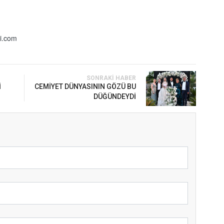
i.com
SONRAKI HABER
İ
CEMİYET DÜNYASININ GÖZÜ BU
DÜĞÜNDEYDİ