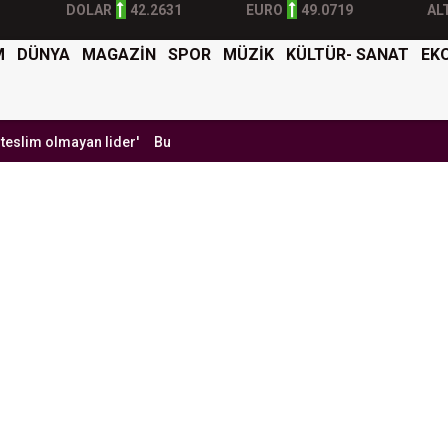
DOLAR
42.2631
EURO
49.0719
AL
M
DÜNYA
MAGAZİN
SPOR
MÜZİK
KÜLTÜR- SANAT
EK
mayan lider'
Burak Yılmaz'dan Mehmet Ekici'ye gel çağrısı
BTK Si