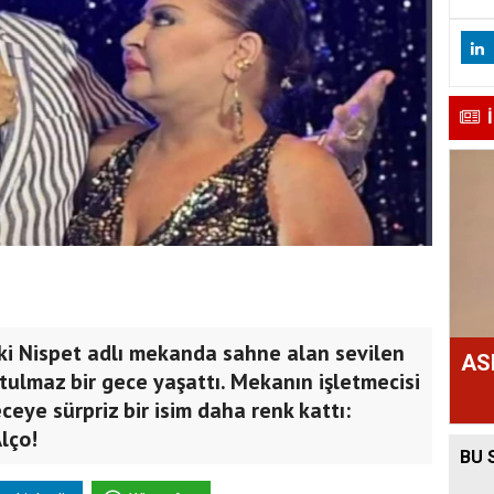
ki Nispet adlı mekanda sahne alan sevilen
AS
utulmaz bir gece yaşattı. Mekanın işletmecisi
ceye sürpriz bir isim daha renk kattı:
lço!
BU 