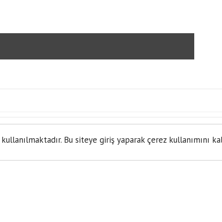
GAM
DÜNYASININ GÖZÜ BU D
 kullanılmaktadır. Bu siteye giriş yaparak çerez kullanımını ka
B