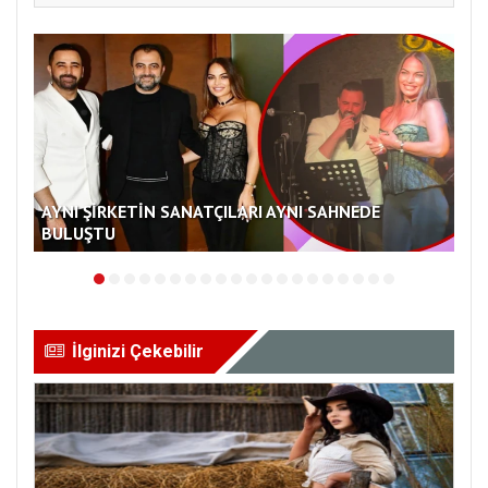
AYNI ŞİRKETİN SANATÇILARI AYNI SAHNEDE
BULUŞTU
TU
İlginizi Çekebilir