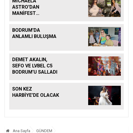
MİCHAELA
ASTRO'DAN
MANİFEST
KEHANETİ
BODRUM’DA
ANLAMLI BULUŞMA
DEMET AKALIN,
SEFO VE LVBEL C5
BODRUM’U SALLADI
SON KEZ
HARBİYE’DE OLACAK
Ana Sayfa
GÜNDEM