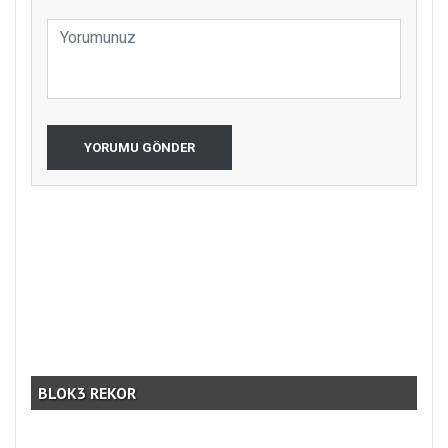
YORUMU GÖNDER
ÇO
BLOK3 REKOR
PRO