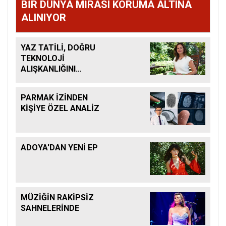
BİR DÜNYA MİRASI KORUMA ALTINA
ALINIYOR
YAZ TATİLİ, DOĞRU
TEKNOLOJİ
ALIŞKANLIĞINI
KAZANDIRMAK İÇİN
BÜYÜK FIRSAT
PARMAK İZİNDEN
KİŞİYE ÖZEL ANALİZ
ADOYA'DAN YENİ EP
MÜZİĞİN RAKİPSİZ
SAHNELERİNDE