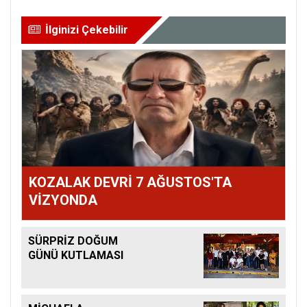
İlginizi Çekebilir
KOZALAK DEVRİ 7 AĞUSTOS'TA
VİZYONDA
SÜRPRİZ DOĞUM
GÜNÜ KUTLAMASI