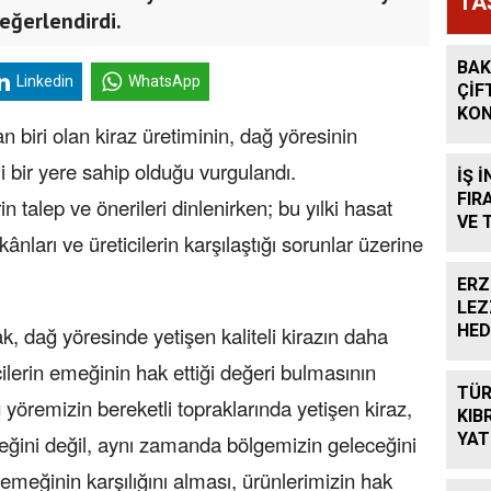
TA
eğerlendirdi.
BAK
Linkedin
WhatsApp
ÇİF
KON
biri olan kiraz üretiminin, dağ yöresinin
bir yere sahip olduğu vurgulandı.
İŞ 
FIR
in talep ve önerileri dinlenirken; bu yılki hasat
VE 
ânları ve üreticilerin karşılaştığı sorunlar üzerine
BAŞ
ERZ
LEZ
HED
ağ yöresinde yetişen kaliteli kirazın daha
ilerin emeğinin hak ettiği değeri bulmasının
TÜR
 yöremizin bereketli topraklarında yetişen kiraz,
KIB
YAT
emeğini değil, aynı zamanda bölgemizin geleceğini
 emeğinin karşılığını alması, ürünlerimizin hak