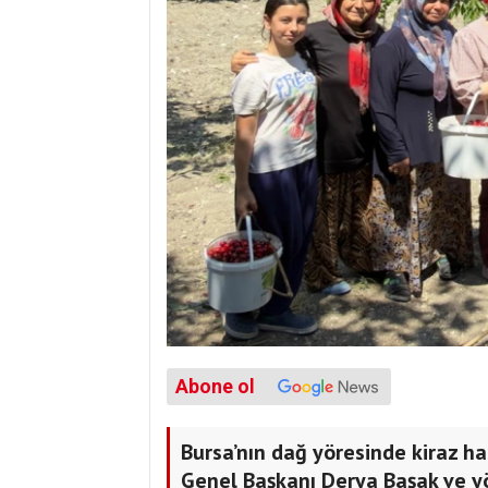
Abone ol
Bursa’nın dağ yöresinde kiraz 
Genel Başkanı Derya Başak ve yön