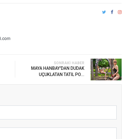
i.com
SONRAKI HABER
MAYA HANBAY'DAN DUDAK
UÇUKLATAN TATİL PO...