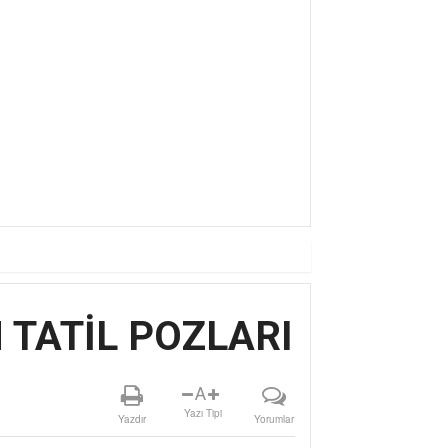
AN AMAN
TATİL POZLARI
A
Yazı Tipi
Yazdır
Yorumlar