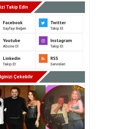
izi Takip Edin
Facebook
Twitter
Sayfayı Beğen
Takip Et
Youtube
Instagram
Abone Ol
Takip Et
Linkedin
RSS
Takip Et
Servisleri
İlginizi Çekebilir