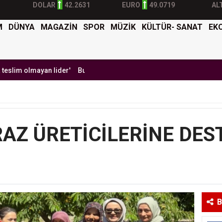
DOLAR
42.2631
EURO
49.0719
AL
M
DÜNYA
MAGAZİN
SPOR
MÜZİK
KÜLTÜR- SANAT
EK
yan lider'
Burak Yılmaz'dan Mehmet Ekici'ye gel çağrısı
BTK Sibe
RAZ ÜRETİCİLERİNE DES
B