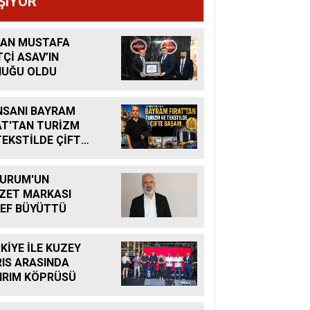
ŞIYOR
AN MUSTAFA
TÇİ ASAV’IN
UĞU OLDU
İNSANI BAYRAM
AT'TAN TURİZM
TEKSTİLDE ÇİFTE
ARI
URUM'UN
ZET MARKASI
EF BÜYÜTTÜ
KİYE İLE KUZEY
RIS ARASINDA
IRIM KÖPRÜSÜ