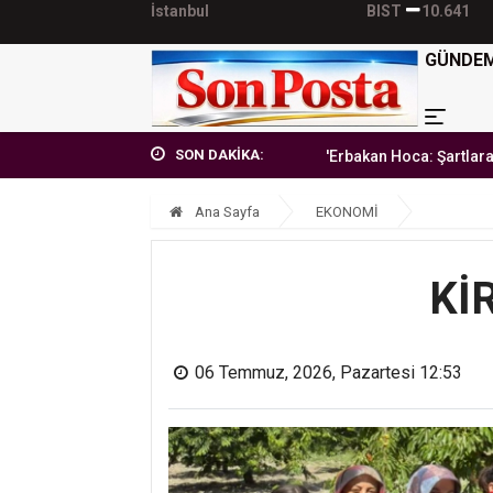
İstanbul
BIST
10.641
GÜNDE
SON DAKİKA:
'Erbakan Hoca: Şartlara teslim olma
Ana Sayfa
EKONOMİ
Kİ
06 Temmuz, 2026, Pazartesi 12:53