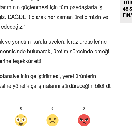
TÜR
tarımının güçlenmesi için tüm paydaşlarla iş
48 
FİN
ceğiz. DAĞDER olarak her zaman üreticimizin ve
edeceğiz.”
 yönetim kurulu üyeleri, kiraz üreticilerine
temennisinde bulunarak, üretim sürecinde emeği
rine teşekkür etti.
nsiyelinin geliştirilmesi, yerel ürünlerin
esine yönelik çalışmalarını sürdüreceğini bildirdi.
0
0
0