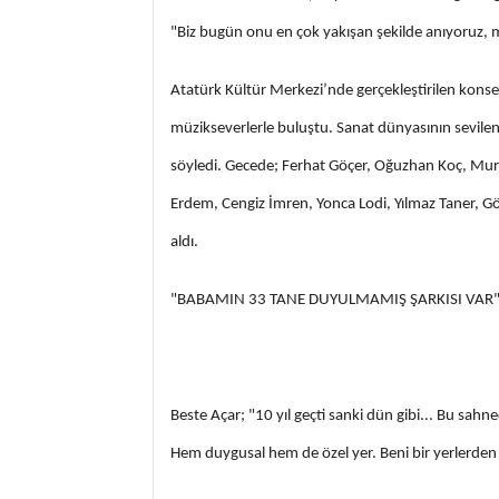
"Biz bugün onu en çok yakışan şekilde anıyoruz, m
Atatürk Kültür Merkezi’nde gerçekleştirilen konser
müzikseverlerle buluştu. Sanat dünyasının sevilen 
söyledi. Gecede; Ferhat Göçer, Oğuzhan Koç, Mu
Erdem, Cengiz İmren, Yonca Lodi, Yılmaz Taner, Gö
aldı.
"BABAMIN 33 TANE DUYULMAMIŞ ŞARKISI VAR
Beste Açar; "10 yıl geçti sanki dün gibi... Bu sa
Hem duygusal hem de özel yer. Beni bir yerlerde