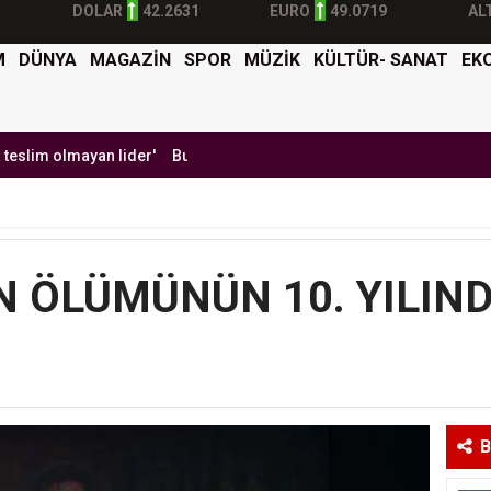
DOLAR
42.2631
EURO
49.0719
AL
M
DÜNYA
MAGAZİN
SPOR
MÜZİK
KÜLTÜR- SANAT
EK
yan lider'
Burak Yılmaz'dan Mehmet Ekici'ye gel çağrısı
BTK Sibe
 ÖLÜMÜNÜN 10. YILIND
B