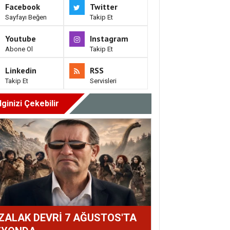
Facebook
Twitter
Sayfayı Beğen
Takip Et
Youtube
Instagram
Abone Ol
Takip Et
Linkedin
RSS
Takip Et
Servisleri
İlginizi Çekebilir
ZALAK DEVRİ 7 AĞUSTOS'TA