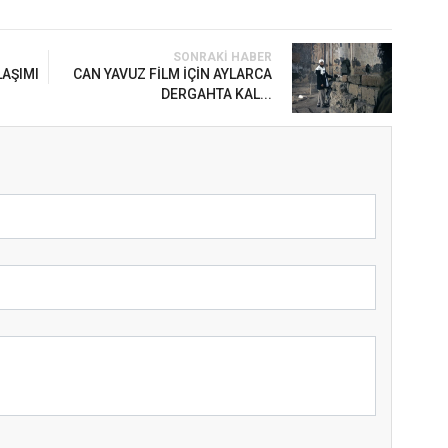
SONRAKI HABER
LAŞIMI
CAN YAVUZ FİLM İÇİN AYLARCA
DERGAHTA KAL...