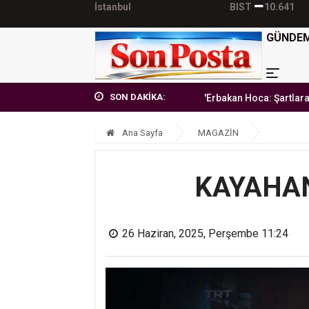
İstanbul
BIST
10.641
GÜNDE
SON DAKİKA:
'Erbakan Hoca: Şartlara teslim olma
Ana Sayfa
MAGAZİN
KAYAHAN
26 Haziran, 2025, Perşembe 11:24