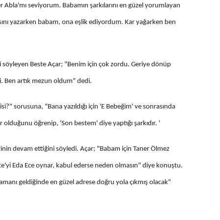
üfer Abla'mı seviyorum. Babamın şarkılarını en güzel yorumlayan
kısını yazarken babam, ona eşlik ediyordum. Kar yağarken ben
ni söyleyen Beste Açar; "Benim için çok zordu. Geriye dönüp
ti. Ben artık mezun oldum" dedi.
isi?" sorusuna, "Bana yazıldığı için 'E Bebeğim' ve sonrasında
r olduğunu öğrenip, 'Son bestem' diye yaptığı şarkıdır. '
rinin devam ettiğini söyledi. Açar; "Babam için Taner Ölmez
este'yi Eda Ece oynar, kabul ederse neden olmasın" diye konuştu.
amanı geldiğinde en güzel adrese doğru yola çıkmış olacak"