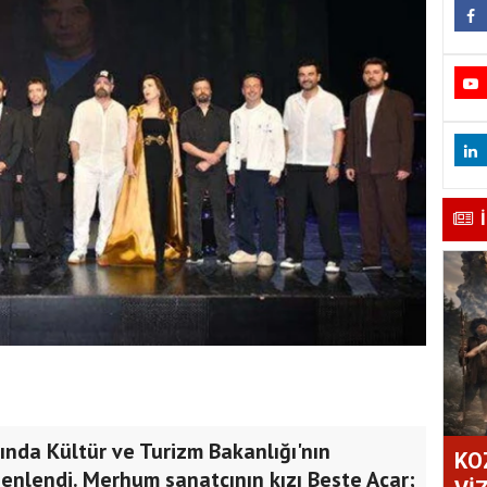
ında Kültür ve Turizm Bakanlığı'nın
KO
zenlendi. Merhum sanatçının kızı Beste Açar;