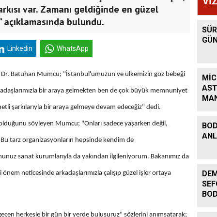
Vİ
kısı var. Zamanı geldiğinde en güzel
" açıklamasında bulundu.
SÜR
GÜN
Linkedin
WhatsApp
sı Dr. Batuhan Mumcu; "İstanbul'umuzun ve ülkemizin göz bebeği
MİC
AST
kadaşlarımızla bir araya gelmekten ben de çok büyük memnuniyet
MAN
li şarkılarıyla bir araya gelmeye devam edeceğiz" dedi.
KEH
n olduğunu söyleyen Mumcu; "Onları sadece yaşarken değil,
BO
ANL
i. Bu tarz organizasyonların hepsinde kendim de
munuz sanat kurumlarıyla da yakından ilgileniyorum. Bakanımız da
DEM
önem neticesinde arkadaşlarımızla çalışıp güzel işler ortaya
SEF
BOD
en herkesle bir gün bir yerde buluşuruz" sözlerini anımsatarak;