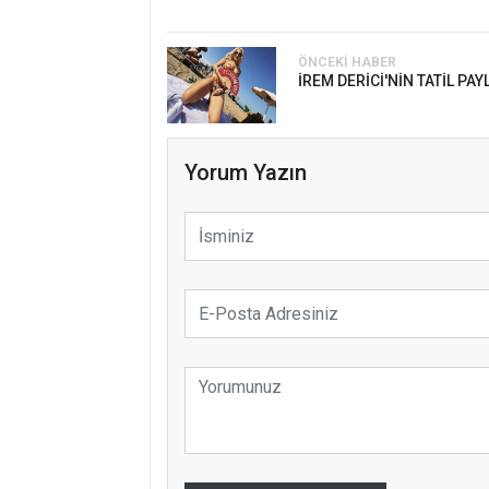
ÖNCEKI HABER
İREM DERİCİ'NİN TATİL PAY
Yorum Yazın