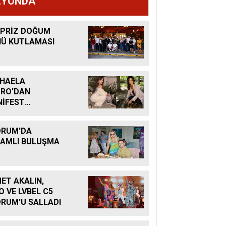
ZYONDA
PRİZ DOĞUM
Ü KUTLAMASI
HAELA
RO'DAN
İFEST
ANETİ
DRUM’DA
AMLI BULUŞMA
ET AKALIN,
O VE LVBEL C5
RUM’U SALLADI