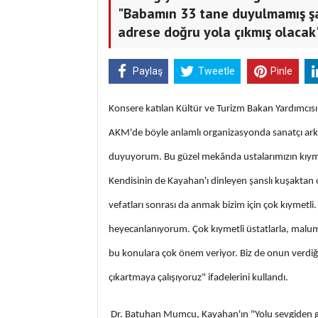
"Babamın 33 tane duyulmamış şar
adrese doğru yola çıkmış olacak
Paylaş
Tweetle
Pinle
Konsere katılan Kültür ve Turizm Bakan Yardımcı
AKM'de böyle anlamlı organizasyonda sanatçı ar
duyuyorum. Bu güzel mekânda ustalarımızın kıymet
Kendisinin de Kayahan'ı dinleyen şanslı kuşakta
vefatları sonrası da anmak bizim için çok kıymetl
heyecanlanıyorum. Çok kıymetli üstatlarla, malu
bu konulara çok önem veriyor. Biz de onun verdiği 
çıkartmaya çalışıyoruz" ifadelerini kullandı.
Dr. Batuhan Mumcu, Kayahan'ın "Yolu sevgiden geç