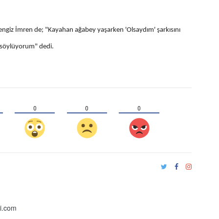
 Cengiz İmren de; "Kayahan ağabey yaşarken 'Olsaydım' şarkısını
 söylüyorum" dedi.
0
0
0
i.com