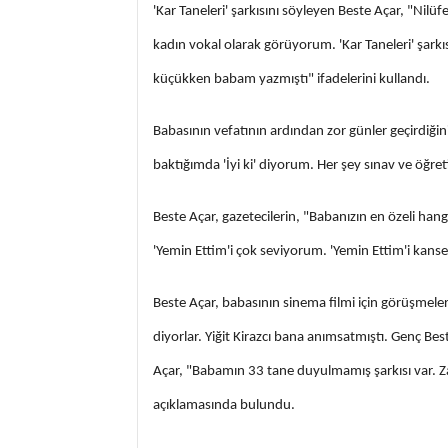
'Kar Taneleri' şarkısını söyleyen Beste Açar, "Nil
kadın vokal olarak görüyorum. 'Kar Taneleri' şar
küçükken babam yazmıştı" ifadelerini kullandı.
Babasının vefatının ardından zor günler geçirdiği
baktığımda 'İyi ki' diyorum. Her şey sınav ve öğre
Beste Açar, gazetecilerin, "Babanızın en özeli hang
'Yemin Ettim'i çok seviyorum. 'Yemin Ettim'i kanse
Beste Açar, babasının sinema filmi için görüşmele
diyorlar. Yiğit Kirazcı bana anımsatmıştı. Genç B
Açar, "Babamın 33 tane duyulmamış şarkısı var. Z
açıklamasında bulundu.