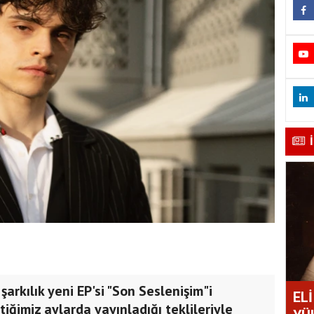
şarkılık yeni EP'si "Son Seslenişim"i
EL
iğimiz aylarda yayınladığı teklileriyle