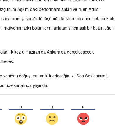
, "Üzgünüm Aşkım"daki performans anları ve "Ben Adımı
anatçının yaşadığı dönüşümün farklı duraklarını metaforik bir
ynı hikâyenin farklı bölümlerini anlatan sinematik bir bütünlüğün
ıları ilk kez 6 Haziran'da Ankara'da gerçekleşecek
direcek.
ve yeniden doğuşuna tanıklık edeceğimiz ''Son Seslenişim'',
 Youtube kanalında yayında.
0
0
0