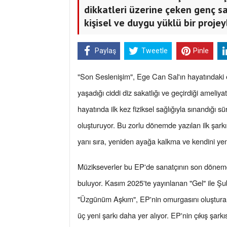
dikkatleri üzerine çeken genç s
kişisel ve duygu yüklü bir projey
Paylaş
Tweetle
Pinle
"Son Seslenişim", Ege Can Sal'ın hayatındaki en
yaşadığı ciddi diz sakatlığı ve geçirdiği ameliy
hayatında ilk kez fiziksel sağlığıyla sınandığı 
oluşturuyor. Bu zorlu dönemde yazılan ilk şark
yanı sıra, yeniden ayağa kalkma ve kendini yen
Müzikseverler bu EP'de sanatçının son dönemdek
buluyor. Kasım 2025'te yayınlanan "Gel" ile Ş
"Üzgünüm Aşkım", EP'nin omurgasını oluşturan p
üç yeni şarkı daha yer alıyor. EP'nin çıkış şar