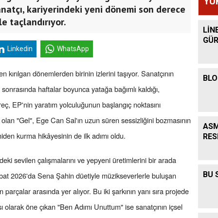
YÜ
anatçı, kariyerindeki yeni dönemi son derece
le taçlandırıyor.
LİN
GÜR
Linkedin
WhatsApp
 kırılgan dönemlerden birinin izlerini taşıyor. Sanatçının
BLO
at sonrasında haftalar boyunca yatağa bağımlı kaldığı,
süreç, EP'nin yaratım yolculuğunun başlangıç noktasını
ı olan "Gel", Ege Can Sal'ın uzun süren sessizliğini bozmasının
ASM
iden kurma hikâyesinin de ilk adımı oldu.
RES
i sevilen çalışmalarını ve yepyeni üretimlerini bir arada
BU 
ubat 2026'da Sena Şahin düetiyle müzikseverlerle buluşan
arçalar arasında yer alıyor. Bu iki şarkının yanı sıra projede
kısı olarak öne çıkan "Ben Adımı Unuttum" ise sanatçının içsel