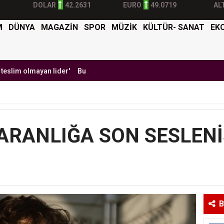
DOLAR
42.2631
EURO
49.0719
AL
M
DÜNYA
MAGAZİN
SPOR
MÜZİK
KÜLTÜR- SANAT
EK
ayan lider'
Burak Yılmaz'dan Mehmet Ekici'ye gel çağrısı
BTK Sibe
ARANLIĞA SON SESLENİ
B