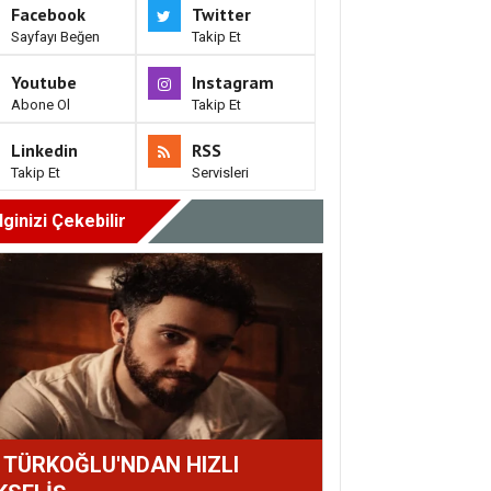
Facebook
Twitter
Sayfayı Beğen
Takip Et
Youtube
Instagram
Abone Ol
Takip Et
Linkedin
RSS
Takip Et
Servisleri
İlginizi Çekebilir
İ TÜRKOĞLU'NDAN HIZLI