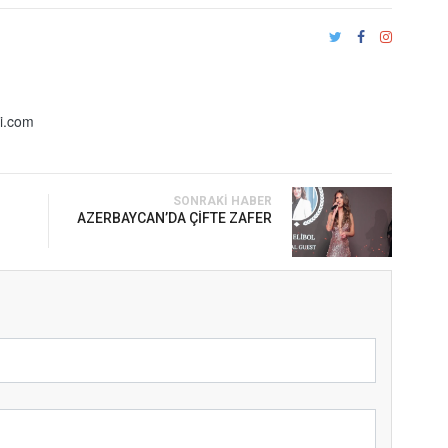
i.com
SONRAKI HABER
İ
AZERBAYCAN’DA ÇİFTE ZAFER