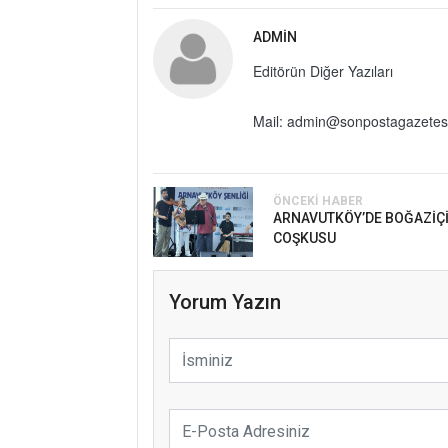
ADMIN
Editörün Diğer Yazıları
Mail: admin@sonpostagazetes
ÖNCEKI HABER
ARNAVUTKÖY’DE BOĞAZİÇ
COŞKUSU
Yorum Yazın