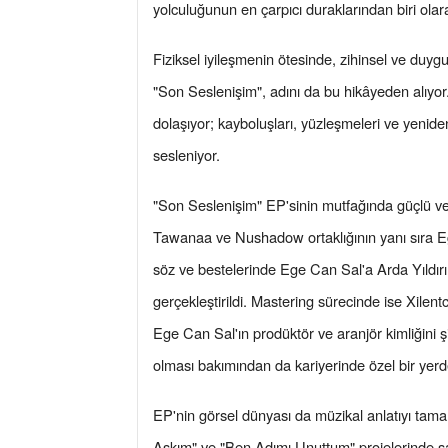
yolculuğunun en çarpıcı duraklarından biri olara
Fiziksel iyileşmenin ötesinde, zihinsel ve duyg
"Son Seslenişim", adını da bu hikâyeden alıyo
dolaşıyor; kayboluşları, yüzleşmeleri ve yenid
sesleniyor.
"Son Seslenişim" EP'sinin mutfağında güçlü ve 
Tawanaa ve Nushadow ortaklığının yanı sıra Ege
söz ve bestelerinde Ege Can Sal'a Arda Yıldır
gerçekleştirildi. Mastering sürecinde ise Xilen
Ege Can Sal'ın prodüktör ve aranjör kimliğini 
olması bakımından da kariyerinde özel bir yerd
EP'nin görsel dünyası da müzikal anlatıyı tam
Aşkım" ve "Ben Adımı Unuttum" projelerinde sana