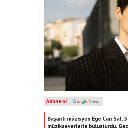
Abone ol
Başarılı müzisyen Ege Can Sal, 5 
müzikseverlerle buluşturdu. Geçt