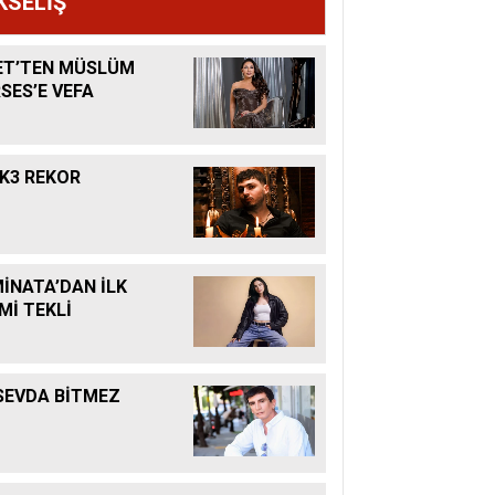
KSELİŞ
ET’TEN MÜSLÜM
SES’E VEFA
K3 REKOR
İNATA’DAN İLK
Mİ TEKLİ
SEVDA BİTMEZ