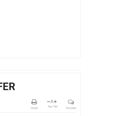
Ç YILDIZ AFRA, HARBiYE’DE GÖZ DOLD
FER
A
Yazı Tipi
Yazdır
Yorumlar