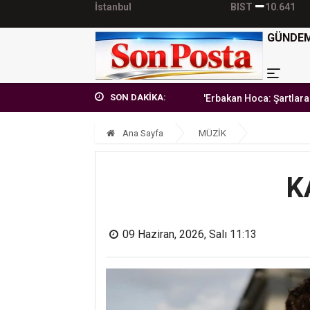
İstanbul
BIST
10.641
GÜNDE
SON DAKİKA:
'Erbakan Hoca: Şartlara teslim olm
Ana Sayfa
MÜZİK
K
09 Haziran, 2026, Salı 11:13