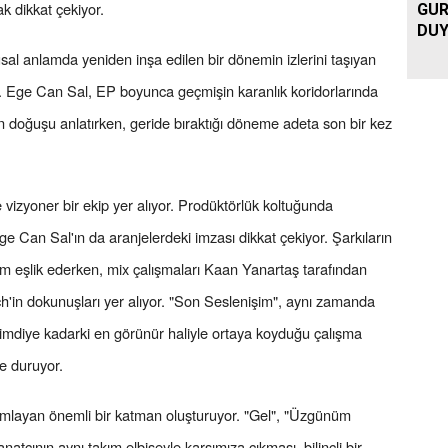
k dikkat çekiyor.
GUR
DUY
usal anlamda yeniden inşa edilen bir dönemin izlerini taşıyan
r. Ege Can Sal, EP boyunca geçmişin karanlık koridorlarında
en doğuşu anlatırken, geride bıraktığı döneme adeta son bir kez
vizyoner bir ekip yer alıyor. Prodüktörlük koltuğunda
 Can Sal'ın da aranjelerdeki imzası dikkat çekiyor. Şarkıların
ım eşlik ederken, mix çalışmaları Kaan Yanartaş tarafından
tch'in dokunuşları yer alıyor. "Son Seslenişim", aynı zamanda
şimdiye kadarki en görünür haliyle ortaya koyduğu çalışma
e duruyor.
amlayan önemli bir katman oluşturuyor. "Gel", "Üzgünüm
tçının aynı takım elbiseyle karşımıza çıkması, bilinçli bir