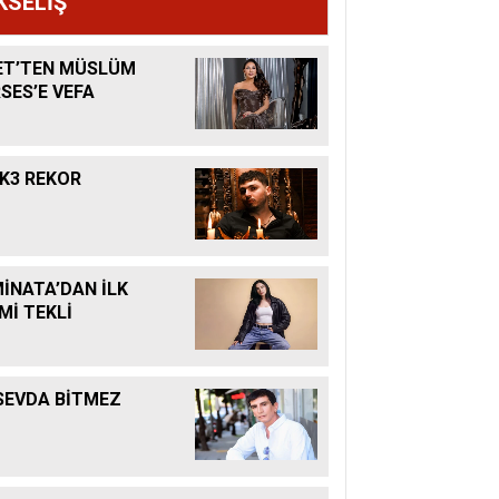
KSELİŞ
ET’TEN MÜSLÜM
SES’E VEFA
K3 REKOR
İNATA’DAN İLK
Mİ TEKLİ
SEVDA BİTMEZ