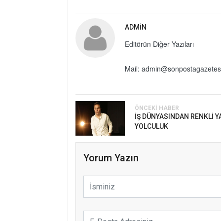
ADMIN
Editörün Diğer Yazıları
Mail: admin@sonpostagazetes
ÖNCEKI HABER
İŞ DÜNYASINDAN RENKLİ 
YOLCULUK
Yorum Yazın