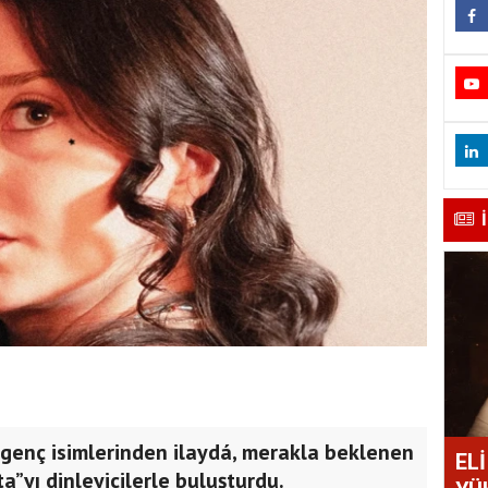
 genç isimlerinden ilaydá, merakla beklenen
EL
ta”yı dinleyicilerle buluşturdu.