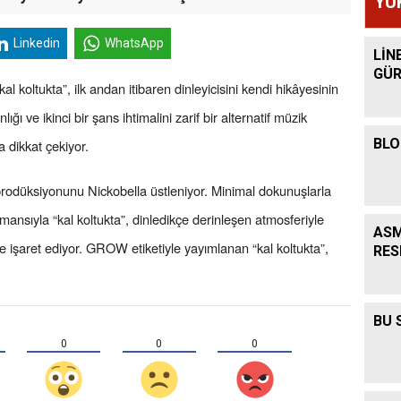
YÜ
Linkedin
WhatsApp
LİN
GÜR
l koltukta”, ilk andan itibaren dinleyicisini kendi hikâyesinin
ğı ve ikinci bir şans ihtimalini zarif bir alternatif müzik
BLO
 dikkat çekiyor.
prodüksiyonunu Nickobella üstleniyor. Minimal dokunuşlarla
ansıyla “kal koltukta”, dinledikçe derinleşen atmosferiyle
ASM
e işaret ediyor. GROW etiketiyle yayımlanan “kal koltukta”,
RES
BU 
0
0
0