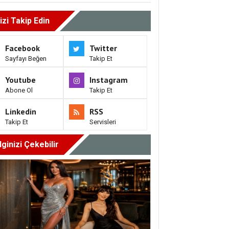
izi Takip Edin
Facebook
Twitter
Sayfayı Beğen
Takip Et
Youtube
Instagram
Abone Ol
Takip Et
Linkedin
RSS
Takip Et
Servisleri
İlginizi Çekebilir