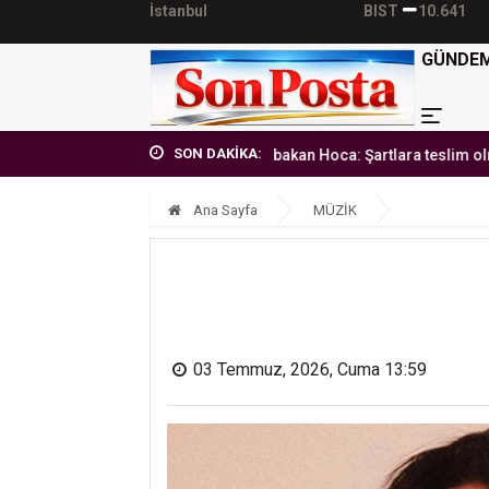
İstanbul
BIST
10.641
GÜNDE
SON DAKİKA:
'Erbakan Hoca: Şartlara teslim olmayan lider'
Ana Sayfa
MÜZİK
03 Temmuz, 2026, Cuma 13:59