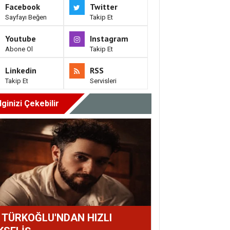
Facebook
Twitter
Sayfayı Beğen
Takip Et
Youtube
Instagram
Abone Ol
Takip Et
Linkedin
RSS
Takip Et
Servisleri
İlginizi Çekebilir
İ TÜRKOĞLU'NDAN HIZLI