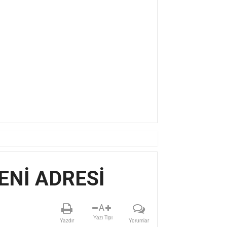
Ç YILDIZ AFRA, HARBiYE’DE GÖZ DOLD
Nİ ADRESİ
A
Yazı Tipi
Yazdır
Yorumlar