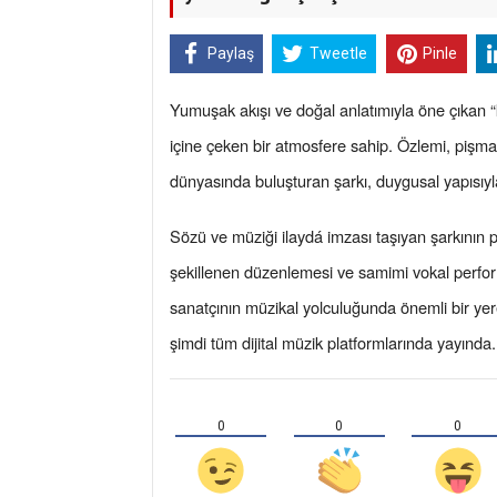
Paylaş
Tweetle
Pinle
Yumuşak akışı ve doğal anlatımıyla öne çıkan “ka
içine çeken bir atmosfere sahip. Özlemi, pişmanlı
dünyasında buluşturan şarkı, duygusal yapısıyla
Sözü ve müziği ilaydá imzası taşıyan şarkının 
şekillenen düzenlemesi ve samimi vokal perform
sanatçının müzikal yolculuğunda önemli bir yer
şimdi tüm dijital müzik platformlarında yayında.
0
0
0