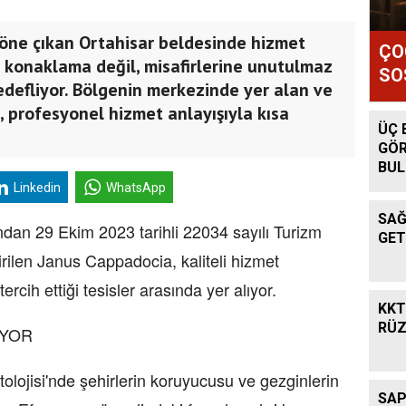
 öne çıkan Ortahisar beldesinde hizmet
ÇO
 konaklama değil, misafirlerine unutulmaz
SO
defliyor. Bölgenin merkezinde yer alan ve
, profesyonel hizmet anlayışıyla kısa
ÜÇ 
GÖR
BU
Linkedin
WhatsApp
SAĞ
ından 29 Ekim 2023 tarihli 22034 sayılı Turizm
GET
rilen Janus Cappadocia, kaliteli hizmet
tercih ettiği tesisler arasında yer alıyor.
KKT
RÜZ
IYOR
lojisi'nde şehirlerin koruyucusu ve gezginlerin
SAP