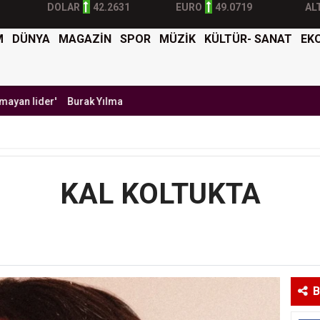
DOLAR
42.2631
EURO
49.0719
AL
M
DÜNYA
MAGAZİN
SPOR
MÜZİK
KÜLTÜR- SANAT
EK
Burak Yılmaz'dan Mehmet Ekici'ye gel çağrısı
BTK Siber Ordu Yarı
KAL KOLTUKTA
B