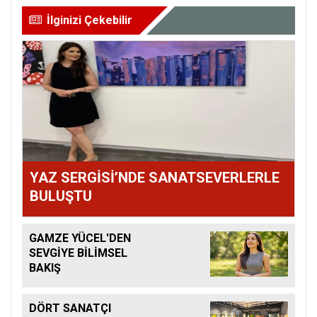
İlginizi Çekebilir
YAZ SERGİSİ’NDE SANATSEVERLERLE
BULUŞTU
GAMZE YÜCEL'DEN
SEVGİYE BİLİMSEL
BAKIŞ
DÖRT SANATÇI