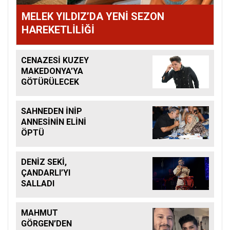
MELEK YILDIZ’DA YENİ SEZON
HAREKETLİLİĞİ
CENAZESİ KUZEY
MAKEDONYA’YA
GÖTÜRÜLECEK
SAHNEDEN İNİP
ANNESİNİN ELİNİ
ÖPTÜ
DENİZ SEKİ,
ÇANDARLI’YI
SALLADI
MAHMUT
GÖRGEN’DEN