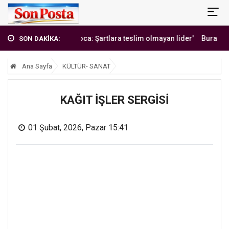
'Erbakan Hoca: Şartlara teslim olmayan lider'
Burak Yılmaz'da
SON DAKİKA:
Ana Sayfa
KÜLTÜR- SANAT
KAĞIT İŞLER SERGİSİ
01 Şubat, 2026, Pazar 15:41