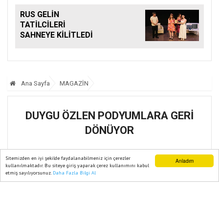
RUS GELİN
TATİLCİLERİ
SAHNEYE KİLİTLEDİ
Ana Sayfa
MAGAZİN
DUYGU ÖZLEN PODYUMLARA GERİ
DÖNÜYOR
30 Haziran, 2026, Salı 14:23
Sitemizden en iyi şekilde faydalanabilmeniz için çerezler
Anladım
kullanılmaktadır. Bu siteye giriş yaparak çerez kullanımını kabul
etmiş sayılıyorsunuz.
Daha Fazla Bilgi Al
Ana Sayfa
Web TV
Foto Galeri
Yazarlar