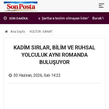
'Erbakan Hoca: Şartlara teslim olmayan lider'
Burak Yılmaz'dan
SON DAKİKA:
Ana Sayfa
KÜLTÜR- SANAT
KADİM SIRLAR, BİLİM VE RUHSAL
YOLCULUK AYNI ROMANDA
BULUŞUYOR
30 Haziran, 2026, Salı 14:22