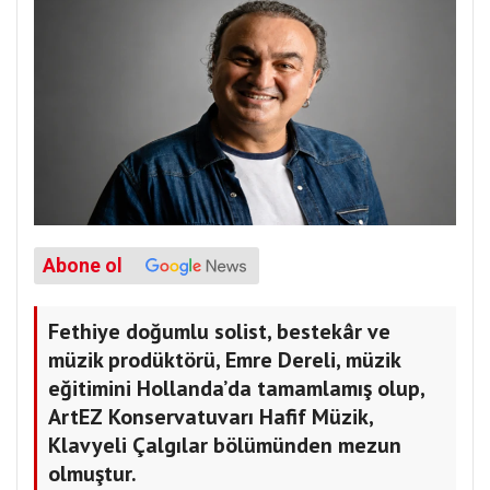
Abone ol
Fethiye doğumlu solist, bestekâr ve
müzik prodüktörü, Emre Dereli, müzik
eğitimini Hollanda’da tamamlamış olup,
ArtEZ Konservatuvarı Hafif Müzik,
Klavyeli Çalgılar bölümünden mezun
olmuştur.