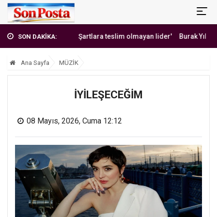
'Erbakan Hoca: Şartlara teslim olmayan lider'
Burak Yılmaz'dan Me
SON DAKİKA:
Ana Sayfa
MÜZİK
İYİLEŞECEĞİM
08 Mayıs, 2026, Cuma 12:12