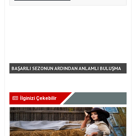
NLÜ
BAŞARILI SEZONUN ARDINDAN ANLAMLI BULUŞMA
ME
İlginizi Çekebilir