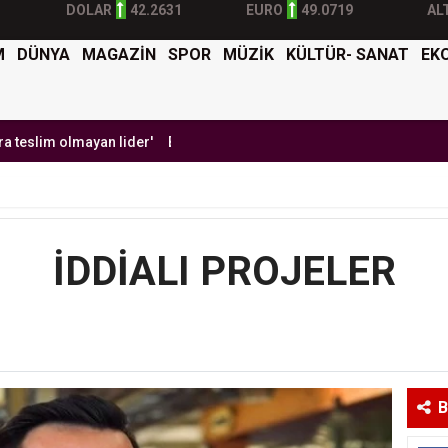
DOLAR
42.2631
EURO
49.0719
AL
M
DÜNYA
MAGAZİN
SPOR
MÜZİK
KÜLTÜR- SANAT
EK
yan lider'
Burak Yılmaz'dan Mehmet Ekici'ye gel çağrısı
BTK Siber
İDDİALI PROJELER
B