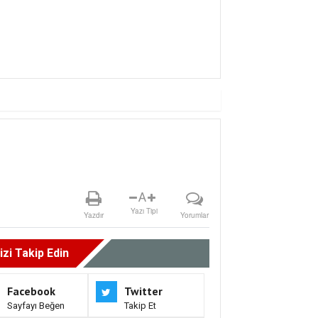
Ç YILDIZ AFRA, HARBiYE’DE GÖZ DOLD
A
Yazı Tipi
Yazdır
Yorumlar
izi Takip Edin
Facebook
Twitter
Sayfayı Beğen
Takip Et