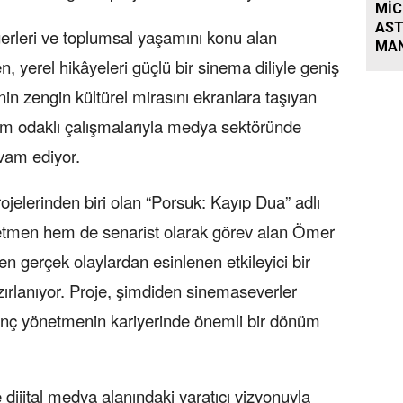
MİC
AST
eğerleri ve toplumsal yaşamını konu alan
MAN
 yerel hikâyeleri güçlü bir sinema diliyle geniş
KEH
enin zengin kültürel mirasını ekranlara taşıyan
etim odaklı çalışmalarıyla medya sektöründe
vam ediyor.
ojelerinden biri olan “Porsuk: Kayıp Dua” adlı
etmen hem de senarist olarak görev alan Ömer
len gerçek olaylardan esinlenen etkileyici bir
ırlanıyor. Proje, şimdiden sinemaseverler
genç yönetmenin kariyerinde önemli bir dönüm
 dijital medya alanındaki yaratıcı vizyonuyla