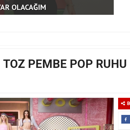
ĞİL,REKOR VARDI
GEN
TOZ PEMBE POP RUHU
B