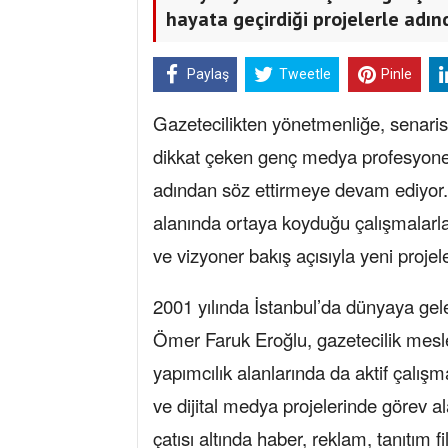
hayata geçirdiği projelerle adı
Paylaş
Tweetle
Pinle
Gazetecilikten yönetmenliğe, senarist
dikkat çeken genç medya profesyoneli
adından söz ettirmeye devam ediyo
alanında ortaya koyduğu çalışmalarla 
ve vizyoner bakış açısıyla yeni proj
2001 yılında İstanbul’da dünyaya gel
Ömer Faruk Eroğlu, gazetecilik mesleğ
yapımcılık alanlarında da aktif çalışma
ve dijital medya projelerinde görev
çatısı altında haber, reklam, tanıtım f