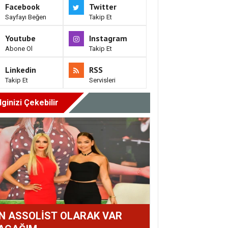
Facebook
Twitter
Sayfayı Beğen
Takip Et
Youtube
Instagram
Abone Ol
Takip Et
Linkedin
RSS
Takip Et
Servisleri
İlginizi Çekebilir
N ASSOLİST OLARAK VAR