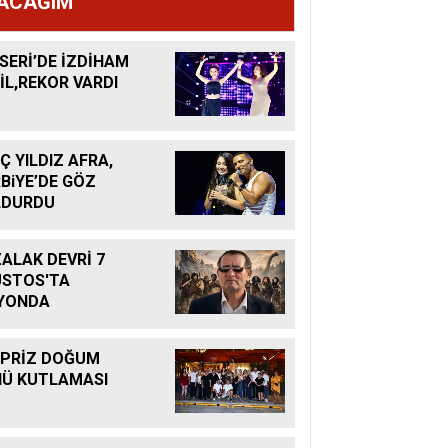
ACAĞIM
SERİ’DE İZDİHAM
İL,REKOR VARDI
Ç YILDIZ AFRA,
BiYE’DE GÖZ
LDURDU
ALAK DEVRİ 7
STOS'TA
YONDA
PRİZ DOĞUM
Ü KUTLAMASI