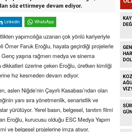
OL
ndan söz ettirmeye devam ediyor.
KAY
Linkedin
WhatsApp
DEĞ
likten yapımcılığa uzanan çok yönlü kariyeriyle
 Ömer Faruk Eroğlu, hayata geçirdiği projelerle
GEN
HAR
r. Genç yaşına rağmen medya ve sinema
DO
dikkatleri üzerine çeken Eroğlu, üretken kimliği
elerine hız kesmeden devam ediyor.
KOZ
AĞU
VİZ
en, aslen Niğde’nin Çayırlı Kasabası’ndan olan
inin yanı sıra yönetmenlik, senaristlik ve
SÜR
lar yürütüyor. Yerel basın, belgesel, tanıtım filmi
GÜN
 alan Eroğlu, kurucusu olduğu ESC Medya Yapım
ilmi ve belgesel projelerine imza atıyor.