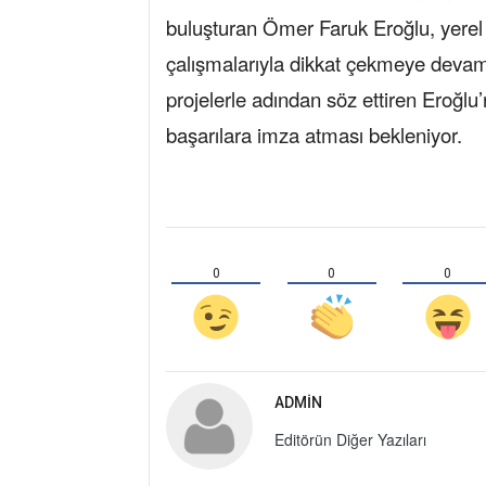
buluşturan Ömer Faruk Eroğlu, yerel 
çalışmalarıyla dikkat çekmeye deva
projelerle adından söz ettiren Eroğ
başarılara imza atması bekleniyor.
0
0
0
ADMIN
Editörün Diğer Yazıları