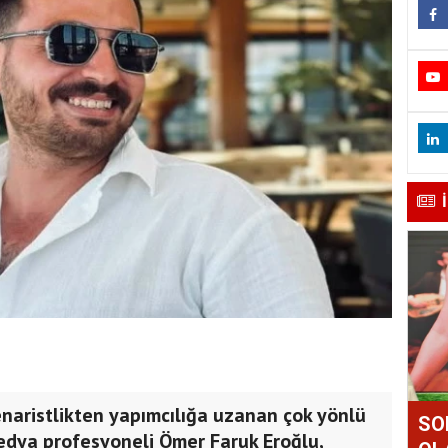
naristlikten yapımcılığa uzanan çok yönlü
SO
edya profesyoneli Ömer Faruk Eroğlu,