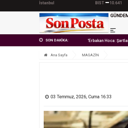
İstanbul
BIST
10.641
GÜNDE
SON DAKİKA:
'Erbakan Hoca: Şartlara teslim olma
Ana Sayfa
MAGAZİN
03 Temmuz, 2026, Cuma 16:33