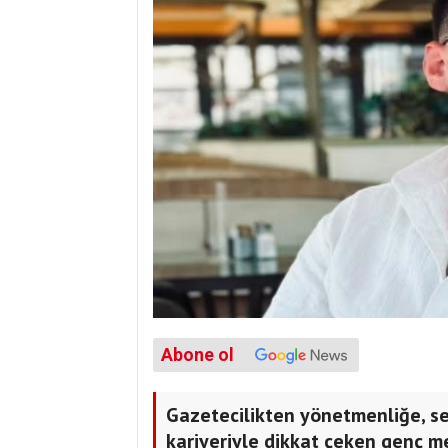
Abone ol
Gazetecilikten yönetmenliğe, se
kariyeriyle dikkat çeken genç m