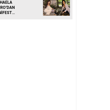
HAELA
RO'DAN
İFEST
ANETİ