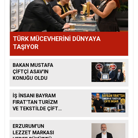
TÜRK MÜCEVHERİNİ DÜNYAYA
TAŞIYOR
BAKAN MUSTAFA
ÇİFTÇİ ASAV’IN
KONUĞU OLDU
İŞ İNSANI BAYRAM
FIRAT'TAN TURİZM
VE TEKSTİLDE ÇİFTE
BAŞARI
ERZURUM'UN
LEZZET MARKASI