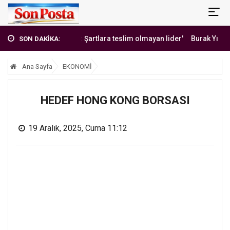
'Erbakan Hoca: Şartlara teslim olmayan lider'
Burak Yılmaz'dan 
SON DAKİKA:
Ana Sayfa
EKONOMİ
HEDEF HONG KONG BORSASI
19 Aralık, 2025, Cuma 11:12