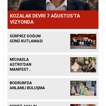
KOZALAK DEVRİ 7 AĞUSTOS'TA
VİZYONDA
SÜRPRİZ DOĞUM
GÜNÜ KUTLAMASI
MİCHAELA
ASTRO'DAN
MANİFEST
KEHANETİ
BODRUM’DA
ANLAMLI BULUŞMA