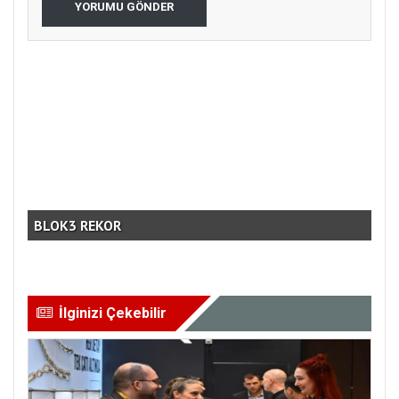
YORUMU GÖNDER
ÇO
BLOK3 REKOR
PRO
İlginizi Çekebilir