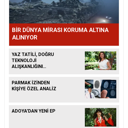
BİR DÜNYA MİRASI KORUMA ALTINA
ALINIYOR
YAZ TATİLİ, DOĞRU
TEKNOLOJİ
ALIŞKANLIĞINI
KAZANDIRMAK İÇİN
BÜYÜK FIRSAT
PARMAK İZİNDEN
KİŞİYE ÖZEL ANALİZ
ADOYA'DAN YENİ EP