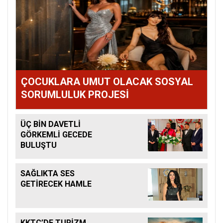
ÇOCUKLARA UMUT OLACAK SOSYAL
SORUMLULUK PROJESİ
ÜÇ BİN DAVETLİ
GÖRKEMLİ GECEDE
BULUŞTU
SAĞLIKTA SES
GETİRECEK HAMLE
KKTC’DE TURİZM