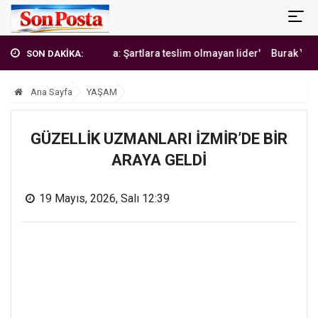
'Erbakan Hoca: Şartlara teslim olmayan lider'
Burak Yılmaz'dan 
SON DAKİKA:
Ana Sayfa
YAŞAM
GÜZELLİK UZMANLARI İZMİR’DE BİR
ARAYA GELDİ
19 Mayıs, 2026, Salı 12:39