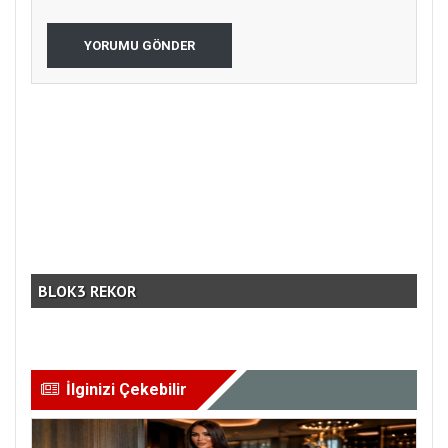
YORUMU GÖNDER
ÇO
BLOK3 REKOR
PRO
İlginizi Çekebilir