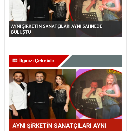
TUĞBA ÜNAL SÜRPRİZ YAPACAK
AM
İlginizi Çekebilir
AYNI ŞİRKETİN SANATÇILARI AYNI