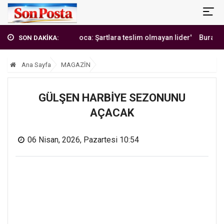
'Erbakan Hoca: Şartlara teslim olmayan lider'
Burak Yılmaz'da
SON DAKİKA:
Ana Sayfa
MAGAZİN
GÜLŞEN HARBİYE SEZONUNU
AÇACAK
06 Nisan, 2026, Pazartesi 10:54