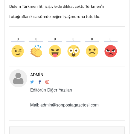
Didem Türkmen fit fiziğiyle de dikkat çekti. Türkmen’in
fotoğrafları kısa sürede beğeni yağmuruna tutuldu.
0
0
0
0
0
0
ADMIN
Editörün Diğer Yazıları
Mail: admin@sonpostagazetesi.com