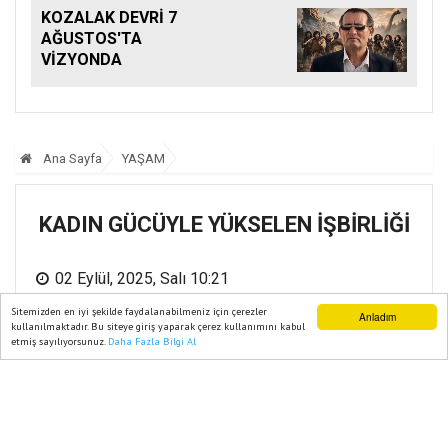
KOZALAK DEVRİ 7
AĞUSTOS'TA
VİZYONDA
Ana Sayfa
YAŞAM
KADIN GÜCÜYLE YÜKSELEN İŞBİRLİĞİ
02 Eylül, 2025, Salı 10:21
Sitemizden en iyi şekilde faydalanabilmeniz için çerezler
Anladım
kullanılmaktadır. Bu siteye giriş yaparak çerez kullanımını kabul
etmiş sayılıyorsunuz.
Daha Fazla Bilgi Al
Ana Sayfa
Web TV
Foto Galeri
Yazarlar