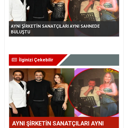
TUĞBA ÜNAL SÜRPRİZ YAPACAK
AM
İlginizi Çekebilir
AYNI ŞİRKETİN SANATÇILARI AYNI