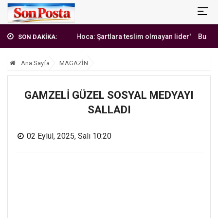
'Erbakan Hoca: Şartlara teslim olmayan lider'
Burak Yılmaz
SON DAKİKA:
Ana Sayfa
MAGAZİN
GAMZELİ GÜZEL SOSYAL MEDYAYI
SALLADI
02 Eylül, 2025, Salı 10:20