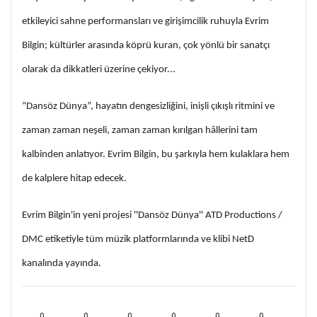
etkileyici sahne performansları ve girişimcilik ruhuyla Evrim
Bilgin; kültürler arasında köprü kuran, çok yönlü bir sanatçı
olarak da dikkatleri üzerine çekiyor...
“Dansöz Dünya”, hayatın dengesizliğini, inişli çıkışlı ritmini ve
zaman zaman neşeli, zaman zaman kırılgan hâllerini tam
kalbinden anlatıyor. Evrim Bilgin, bu şarkıyla hem kulaklara hem
de kalplere hitap edecek.
Evrim Bilgin'in yeni projesi ''Dansöz Dünya'' ATD Productions /
DMC etiketiyle tüm müzik platformlarında ve klibi NetD
kanalında yayında.
0
0
0
0
0
0