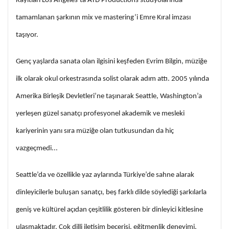
Kayıtları Los Angeles’ta ATD Productions stüdyolarında
tamamlanan şarkının mix ve mastering’i Emre Kıral imzası
taşıyor.
Genç yaşlarda sanata olan ilgisini keşfeden Evrim Bilgin, müziğe
ilk olarak okul orkestrasında solist olarak adım attı. 2005 yılında
Amerika Birleşik Devletleri’ne taşınarak Seattle, Washington’a
yerleşen güzel sanatçı profesyonel akademik ve mesleki
kariyerinin yanı sıra müziğe olan tutkusundan da hiç
vazgeçmedi...
Seattle’da ve özellikle yaz aylarında Türkiye’de sahne alarak
dinleyicilerle buluşan sanatçı, beş farklı dilde söylediği şarkılarla
geniş ve kültürel açıdan çeşitlilik gösteren bir dinleyici kitlesine
ulaşmaktadır. Çok dilli iletişim becerisi, eğitmenlik deneyimi,