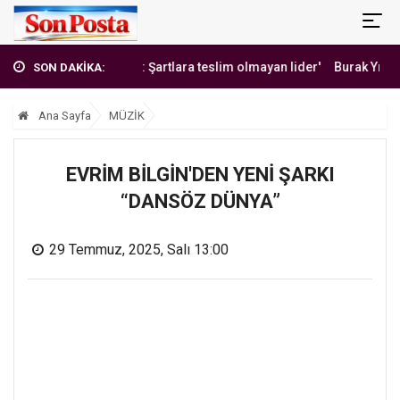
'Erbakan Hoca: Şartlara teslim olmayan lider'
Burak Yılmaz'dan
SON DAKİKA:
Ana Sayfa
MÜZİK
EVRİM BİLGİN'DEN YENİ ŞARKI
“DANSÖZ DÜNYA”
29 Temmuz, 2025, Salı 13:00