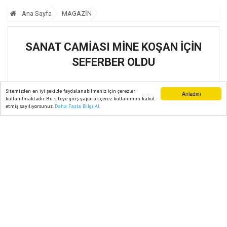
Ana Sayfa
MAGAZİN
SANAT CAMİASI MİNE KOŞAN İÇİN
SEFERBER OLDU
29 Temmuz, 2025, Salı 13:01
Sitemizden en iyi şekilde faydalanabilmeniz için çerezler
Anladım
kullanılmaktadır. Bu siteye giriş yaparak çerez kullanımını kabul
etmiş sayılıyorsunuz.
Daha Fazla Bilgi Al
Ana Sayfa
Web TV
Foto Galeri
Yazarlar