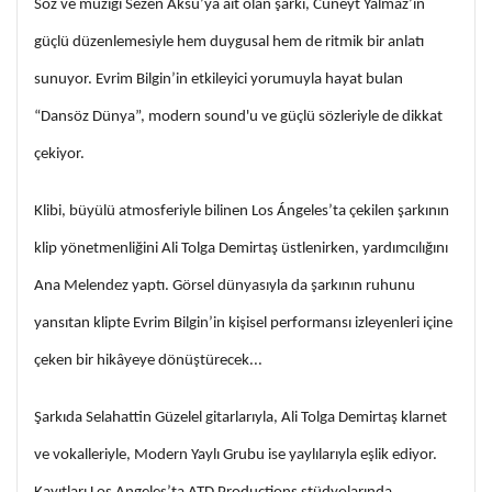
Söz ve müziği Sezen Aksu’ya ait olan şarkı, Cüneyt Yalmaz’ın
güçlü düzenlemesiyle hem duygusal hem de ritmik bir anlatı
sunuyor. Evrim Bilgin’in etkileyici yorumuyla hayat bulan
“Dansöz Dünya”, modern sound'u ve güçlü sözleriyle de dikkat
çekiyor.
Klibi, büyülü atmosferiyle bilinen Los Ángeles’ta çekilen şarkının
klip yönetmenliğini Ali Tolga Demirtaş üstlenirken, yardımcılığını
Ana Melendez yaptı. Görsel dünyasıyla da şarkının ruhunu
yansıtan klipte Evrim Bilgin’in kişisel performansı izleyenleri içine
çeken bir hikâyeye dönüştürecek...
Şarkıda Selahattin Güzelel gitarlarıyla, Ali Tolga Demirtaş klarnet
ve vokalleriyle, Modern Yaylı Grubu ise yaylılarıyla eşlik ediyor.