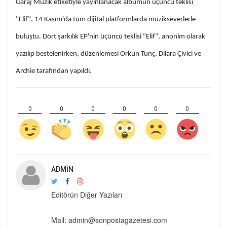
Garaj Müzik etiketiyle yayınlanacak albümün üçüncü teklisi
"Elif", 14 Kasım'da tüm dijital platformlarda müzikseverlerle
buluştu. Dört şarkılık EP'nin üçüncü teklisi "Elif", anonim olarak
yazılıp bestelenirken, düzenlemesi Orkun Tunç, Dilara Çivici ve
Archie tarafından yapıldı.
0
0
0
0
0
0
ADMIN
Editörün Diğer Yazıları
Mail: admin@sonpostagazetesi.com