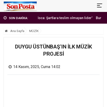
'Erbakan Hoca: Şartlara teslim olmayan lider'
Burak Yılmaz'd
SON DAKİKA:
Ana Sayfa
MÜZİK
DUYGU ÜSTÜNBAŞ'IN İLK MÜZİK
PROJESİ
14 Kasım, 2025, Cuma 14:02