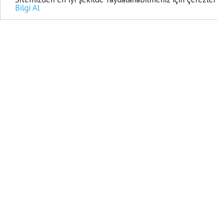
KORAY AVCI 
Bilgi Al
28 Ağustos, 2025, Perşembe 09:53