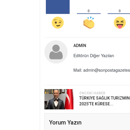
0
0
ADMIN
Editörün Diğer Yazıları
Mail: admin@sonpostagazetes
ÖNCEKI HABER
TÜRKİYE SAĞLIK TURİZMİ
2025’TE KÜRESE...
Yorum Yazın