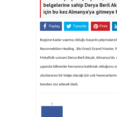
belgelerine sahip Derya Beril Akç
için bu kez Almanya’ya gitmeye h
Paylaş
Tweetle
Pinle
Bugüne kadar yapmış olduğu başarılı çalışmalarıyla
Reconnektion Healing , Bio Enerji Grand Master, Pa
Metafizik uzmanı Derya Beril Akçalı, Almanya’da u
çapında bilinenler kervanına katılmak olduğunu sö
uluslararası bir belge olacağı için çok heyecanlı
benden söz edecek’dedi.
1