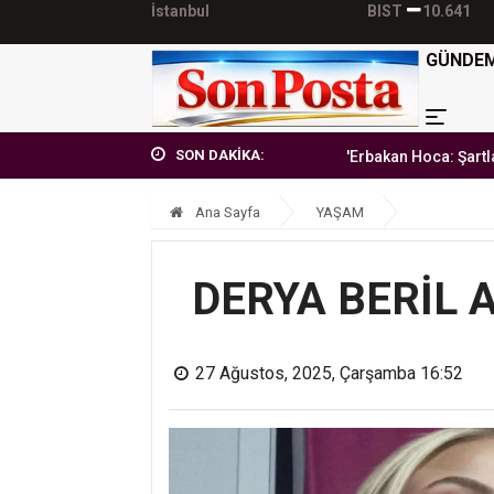
İstanbul
BIST
10.641
GÜNDE
SON DAKİKA:
'Erbakan Hoca: Şartlara teslim 
Ana Sayfa
YAŞAM
DERYA BERİL 
27 Ağustos, 2025, Çarşamba 16:52