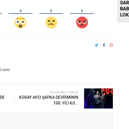
SAR
BA
0
0
0
LOK
BU
i.com
SONRAKI HABER
NDE
KORAY AVCI ŞAPKA DEVRİMİNİN
100. YILI KO...