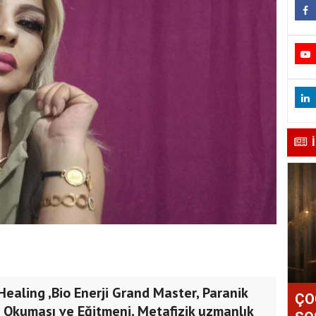
ealing ,Bio Enerji Grand Master, Paranik
ÇO
ot Okuması ve Eğitmeni, Metafizik uzmanlık