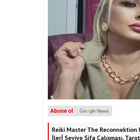
Abone ol
Reiki Master The Reconnektion H
İlerİ Seviye Şifa Çalışması, Tar