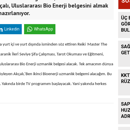
SO
alı, Uluslararası Bio Enerji belgesini almak
azırlanıyor.
ÜÇ 
GÖR
Linkedin
WhatsApp
BU
 yurt içi ve yurt dışında isminden söz ettiren Reiki Master The
SAĞ
GET
ranik İlerİ Seviye Şifa Çalışması, Tarot Okuması ve Eğitmeni,
luslararası Bio Enerji uzmanlık belgesi alacak. Tek amacının dünya
yleyen Akçalı,’Ben ikinci Bioenerji uzmanlık belgemi alacağım. Bu
KKT
RÜZ
yım. Yakında birde TV programım başlayacak. Yani yakında herkes
SAP
HUZ
ADR
KON