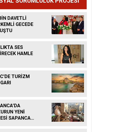
SYAL SORUMLULUK PROJESİ
BİN DAVETLİ
KEMLİ GECEDE
LUŞTU
LIKTA SES
İRECEK HAMLE
C’DE TURİZM
GARI
ANCA’DA
URUN YENİ
ESİ SAPANCA
AKLARI