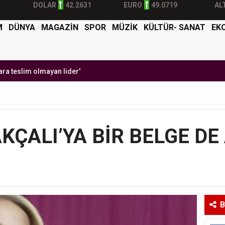
DOLAR
42.2631
EURO
49.0719
AL
M
DÜNYA
MAGAZİN
SPOR
MÜZİK
KÜLTÜR- SANAT
EK
olmayan lider'
Burak Yılmaz'dan Mehmet Ekici'ye gel çağrısı
BTK S
AKÇALI’YA BİR BELGE D
B