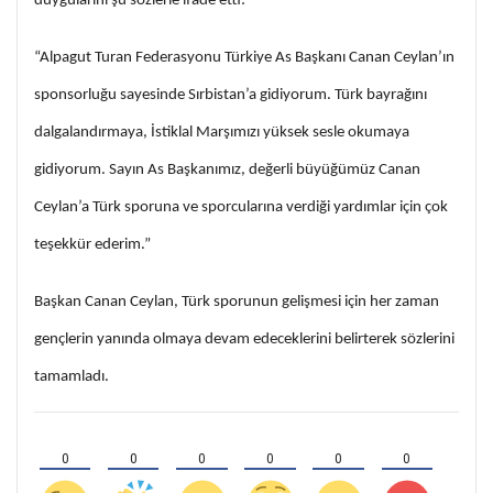
duygularını şu sözlerle ifade etti:
“Alpagut Turan Federasyonu Türkiye As Başkanı Canan Ceylan’ın
sponsorluğu sayesinde Sırbistan’a gidiyorum. Türk bayrağını
dalgalandırmaya, İstiklal Marşımızı yüksek sesle okumaya
gidiyorum. Sayın As Başkanımız, değerli büyüğümüz Canan
Ceylan’a Türk sporuna ve sporcularına verdiği yardımlar için çok
teşekkür ederim.”
Başkan Canan Ceylan, Türk sporunun gelişmesi için her zaman
gençlerin yanında olmaya devam edeceklerini belirterek sözlerini
tamamladı.
0
0
0
0
0
0