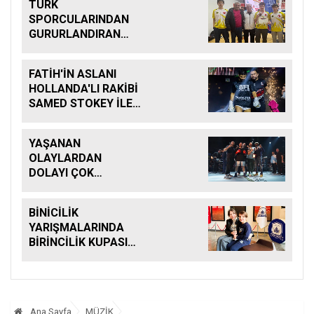
TÜRK
SPORCULARINDAN
GURURLANDIRAN
BAŞARI
FATİH'İN ASLANI
HOLLANDA'LI RAKİBİ
SAMED STOKEY İLE
DÖVÜŞECEK
YAŞANAN
OLAYLARDAN
DOLAYI ÇOK
ÜZGÜNÜM
BİNİCİLİK
YARIŞMALARINDA
BİRİNCİLİK KUPASINI
KAZANDI
Ana Sayfa
MÜZİK