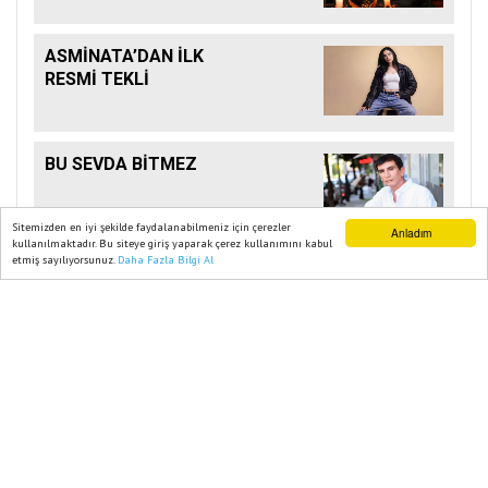
ASMİNATA’DAN İLK
RESMİ TEKLİ
BU SEVDA BİTMEZ
Sitemizden en iyi şekilde faydalanabilmeniz için çerezler
Anladım
kullanılmaktadır. Bu siteye giriş yaparak çerez kullanımını kabul
etmiş sayılıyorsunuz.
Daha Fazla Bilgi Al
Ana Sayfa
Web TV
Foto Galeri
Yazarlar
Ana Sayfa
MAGAZİN
GİZEM KARACA’DAN EKRANLARA
BÜYÜK ADIM
20 Ağustos, 2025, Çarşamba 11:42