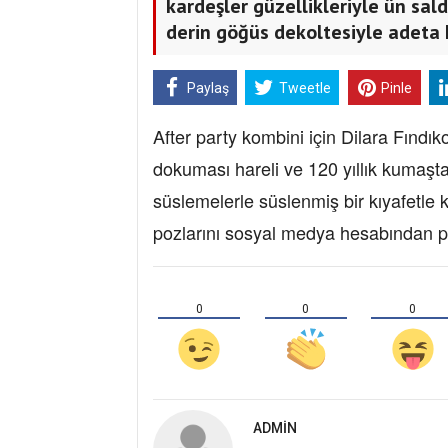
kardeşler güzellikleriyle ün sald
derin göğüs dekoltesiyle adeta I
Paylaş
Tweetle
Pinle
After party kombini için Dilara Fındı
dokuması hareli ve 120 yıllık kumaşt
süslemelerle süslenmiş bir kıyafetle k
pozlarını sosyal medya hesabından p
0
0
0
ADMIN