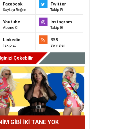
Facebook
Twitter
Sayfayı Beğen
Takip Et
Youtube
Instagram
Abone Ol
Takip Et
Linkedin
RSS
Takip Et
Servisleri
İlginizi Çekebilir
NİM GİBİ İKİ TANE YOK