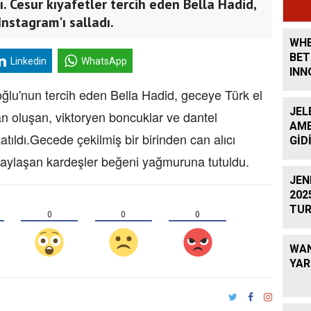
ı. Cesur kıyafetler tercih eden Bella Hadid,
nstagram'ı salladı.
WHE
BET
Linkedin
WhatsApp
INN
koğlu'nun tercih eden Bella Hadid, geceye Türk el
JEL
an oluşan, viktoryen boncuklar ve dantel
AME
atıldı.Gecede çekilmiş bir birinden can alıcı
GİD
aylaşan kardeşler beğeni yağmuruna tutuldu.
JEN
202
TUR
0
0
0
BAŞ
WAN
YAR