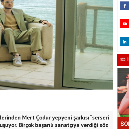
rinden Mert Çodur yepyeni şarkısı “serseri
SO
şuyor. Birçok başarılı sanatçıya verdiği söz