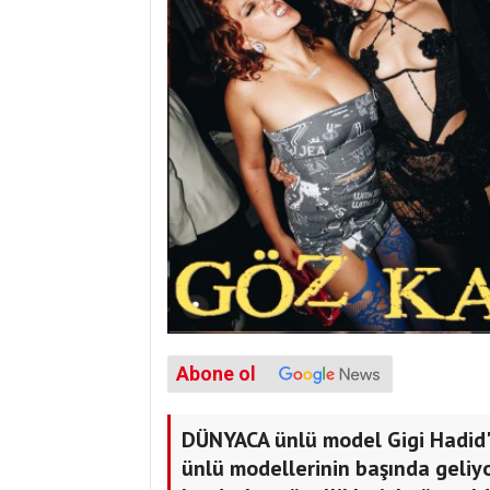
Abone ol
DÜNYACA ünlü model Gigi Hadid'
ünlü modellerinin başında geliy