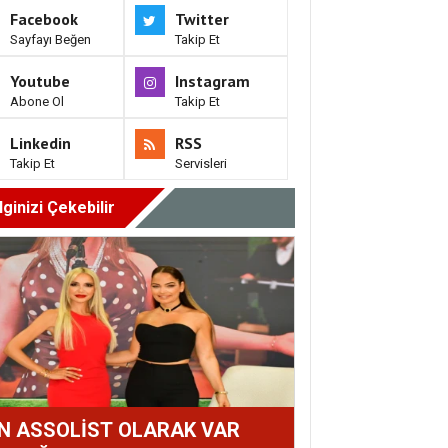
Facebook
Twitter
Sayfayı Beğen
Takip Et
Youtube
Instagram
Abone Ol
Takip Et
Linkedin
RSS
Takip Et
Servisleri
İlginizi Çekebilir
N ASSOLİST OLARAK VAR