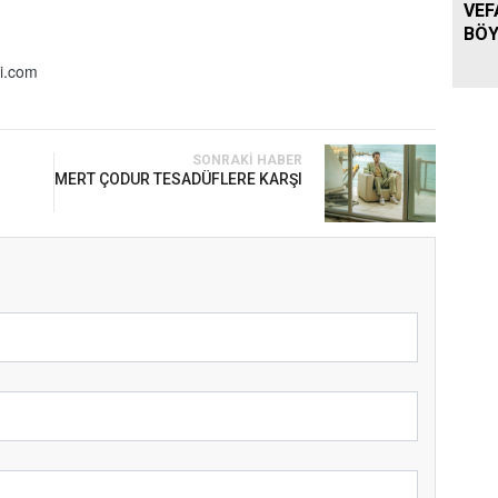
VEF
BÖY
i.com
SONRAKI HABER
MERT ÇODUR TESADÜFLERE KARŞI