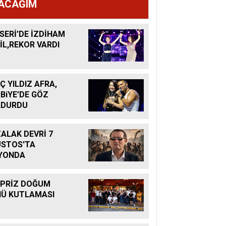
ACAĞIM
SERİ’DE İZDİHAM
İL,REKOR VARDI
Ç YILDIZ AFRA,
BiYE’DE GÖZ
LDURDU
ALAK DEVRİ 7
STOS'TA
YONDA
PRİZ DOĞUM
Ü KUTLAMASI