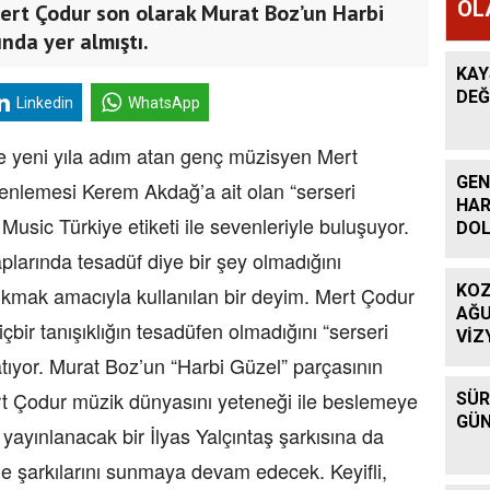
OL
ert Çodur son olarak Murat Boz’un Harbi
ında yer almıştı.
KAY
DEĞ
Linkedin
WhatsApp
 ile yeni yıla adım atan genç müzisyen Mert
GEN
enlemesi Kerem Akdağ’a ait olan “serseri
HAR
 Music Türkiye etiketi ile sevenleriyle buluşuyor.
DO
aplarında tesadüf diye bir şey olmadığını
KOZ
yıkmak amacıyla kullanılan bir deyim. Mert Çodur
AĞU
çbir tanışıklığın tesadüfen olmadığını “serseri
VİZ
latıyor. Murat Boz’un “Harbi Güzel” parçasının
t Çodur müzik dünyasını yeteneği ile beslemeye
SÜR
GÜN
yınlanacak bir İlyas Yalçıntaş şarkısına da
 şarkılarını sunmaya devam edecek. Keyifli,