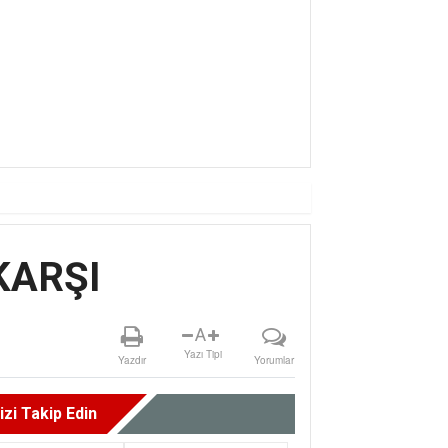
Ç YILDIZ AFRA, HARBiYE’DE GÖZ DOLD
KARŞI
A
Yazı Tipi
Yazdır
Yorumlar
izi Takip Edin