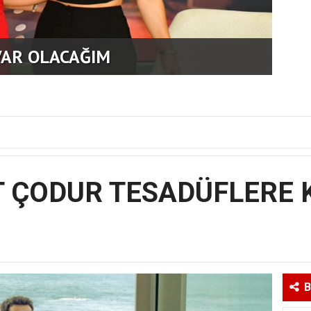
ĞİL,REKOR VARDI
GEN
 ÇODUR TESADÜFLERE 
B