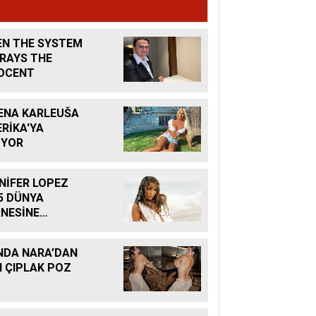
N THE SYSTEM
RAYS THE
OCENT
ENA KARLEUŠA
RİKA'YA
İYOR
NİFER LOPEZ
5 DÜNYA
NESİNE
LIYOR
DA NARA’DAN
I ÇIPLAK POZ