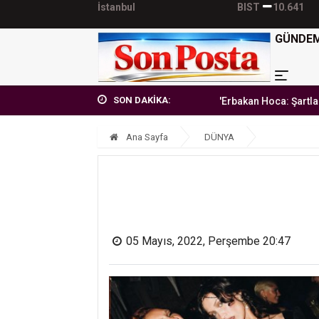
İstanbul
BIST
10.641
GÜNDE
SON DAKİKA:
'Erbakan Hoca: Şartlara teslim olma
Ana Sayfa
DÜNYA
05 Mayıs, 2022, Perşembe 20:47