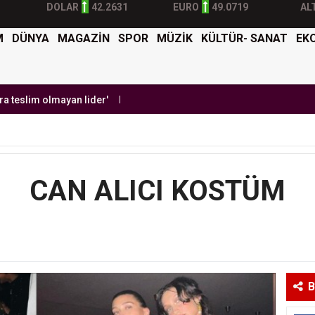
DOLAR
42.2631
EURO
49.0719
AL
M
DÜNYA
MAGAZİN
SPOR
MÜZİK
KÜLTÜR- SANAT
EK
yan lider'
Burak Yılmaz'dan Mehmet Ekici'ye gel çağrısı
BTK Sibe
CAN ALICI KOSTÜM
B