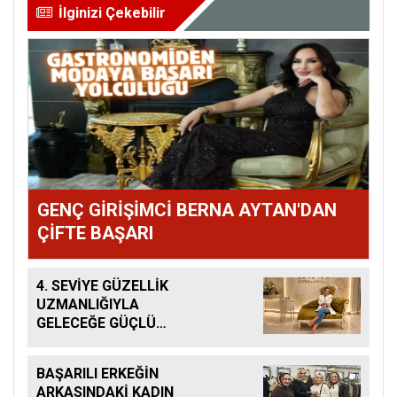
İlginizi Çekebilir
GENÇ GİRİŞİMCİ BERNA AYTAN'DAN
ÇİFTE BAŞARI
4. SEVİYE GÜZELLİK
UZMANLIĞIYLA
GELECEĞE GÜÇLÜ
ADIM
BAŞARILI ERKEĞİN
ARKASINDAKİ KADIN