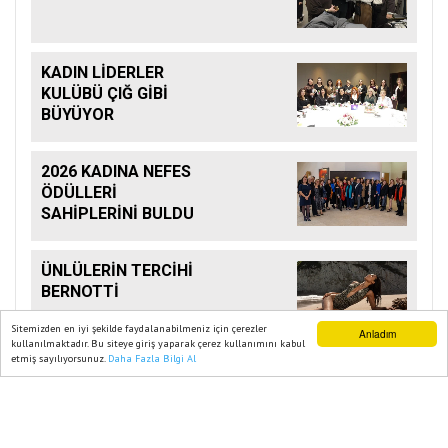
KADIN LİDERLER
KULÜBÜ ÇIĞ GİBİ
BÜYÜYOR
2026 KADINA NEFES
ÖDÜLLERİ
SAHİPLERİNİ BULDU
ÜNLÜLERİN TERCİHİ
BERNOTTİ
Sitemizden en iyi şekilde faydalanabilmeniz için çerezler
Anladım
kullanılmaktadır. Bu siteye giriş yaparak çerez kullanımını kabul
etmiş sayılıyorsunuz.
Daha Fazla Bilgi Al
Ana Sayfa
Web TV
Foto Galeri
Yazarlar
Ana Sayfa
MAGAZİN