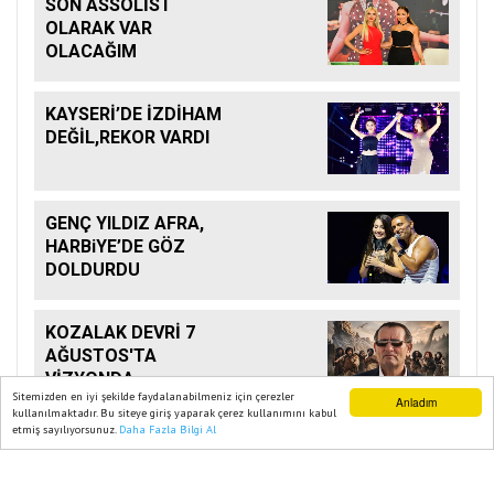
SON ASSOLİST
OLARAK VAR
OLACAĞIM
KAYSERİ’DE İZDİHAM
DEĞİL,REKOR VARDI
GENÇ YILDIZ AFRA,
HARBiYE’DE GÖZ
DOLDURDU
KOZALAK DEVRİ 7
AĞUSTOS'TA
VİZYONDA
Sitemizden en iyi şekilde faydalanabilmeniz için çerezler
Anladım
kullanılmaktadır. Bu siteye giriş yaparak çerez kullanımını kabul
etmiş sayılıyorsunuz.
Daha Fazla Bilgi Al
Ana Sayfa
Web TV
Foto Galeri
Yazarlar
Ana Sayfa
KÜLTÜR- SANAT