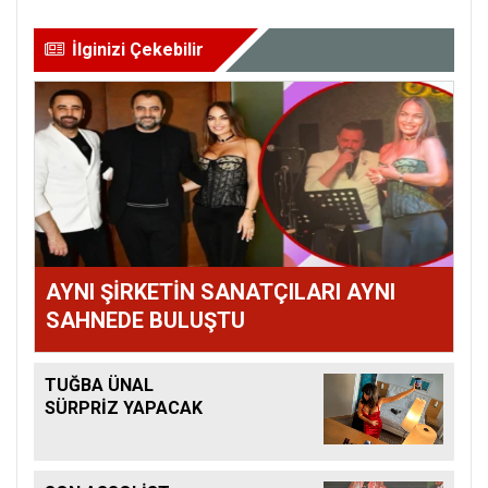
İlginizi Çekebilir
AYNI ŞİRKETİN SANATÇILARI AYNI
SAHNEDE BULUŞTU
TUĞBA ÜNAL
SÜRPRİZ YAPACAK