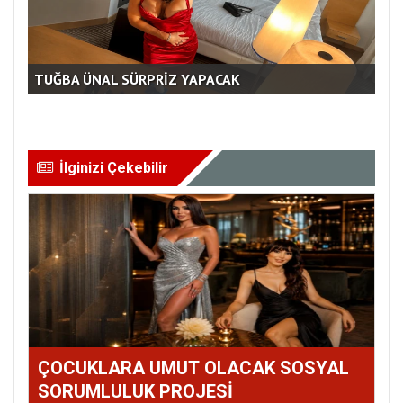
TUĞBA ÜNAL SÜRPRİZ YAPACAK
AM
İlginizi Çekebilir
ÇOCUKLARA UMUT OLACAK SOSYAL
SORUMLULUK PROJESİ