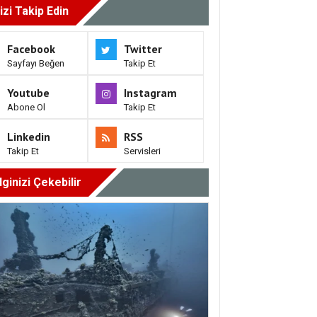
izi Takip Edin
Facebook
Twitter
Sayfayı Beğen
Takip Et
Youtube
Instagram
Abone Ol
Takip Et
Linkedin
RSS
Takip Et
Servisleri
İlginizi Çekebilir