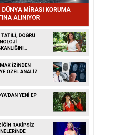
R DÜNYA MİRASI KORUMA
TINA ALINIYOR
 TATİLİ, DOĞRU
NOLOJİ
ŞKANLIĞINI
ANDIRMAK İÇİN
ÜK FIRSAT
MAK İZİNDEN
İYE ÖZEL ANALİZ
YA'DAN YENİ EP
İĞİN RAKİPSİZ
NELERİNDE