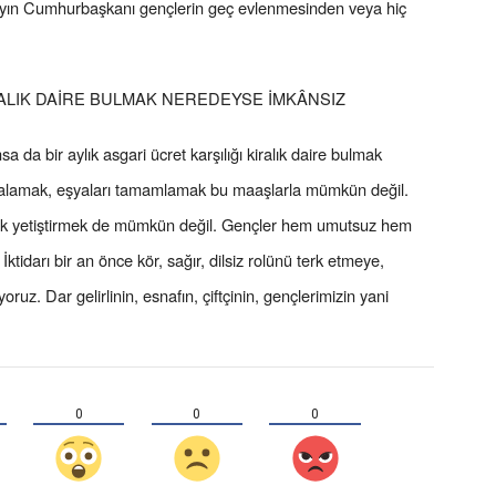
Sayın Cumhurbaşkanı gençlerin geç evlenmesinden veya hiç
İRALIK DAİRE BULMAK NEREDEYSE İMKÂNSIZ
a da bir aylık asgari ücret karşılığı kiralık daire bulmak
alamak, eşyaları tamamlamak bu maaşlarla mümkün değil.
cuk yetiştirmek de mümkün değil. Gençler hem umutsuz hem
ktidarı bir an önce kör, sağır, dilsiz rolünü terk etmeye,
ruz. Dar gelirlinin, esnafın, çiftçinin, gençlerimizin yani
0
0
0