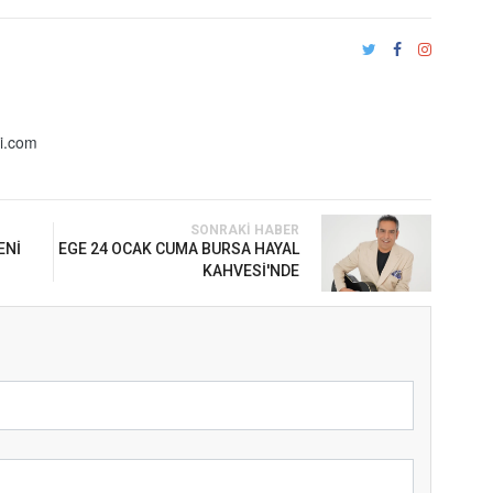
i.com
SONRAKI HABER
ENİ
EGE 24 OCAK CUMA BURSA HAYAL
KAHVESİ'NDE