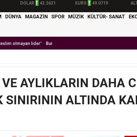
DOLAR
42.2631
EURO
49.0719
AL
M
DÜNYA
MAGAZİN
SPOR
MÜZİK
KÜLTÜR- SANAT
EK
yan lider'
Burak Yılmaz'dan Mehmet Ekici'ye gel çağrısı
BTK Sibe
 VE AYLIKLARIN DAHA 
K SINIRININ ALTINDA KA