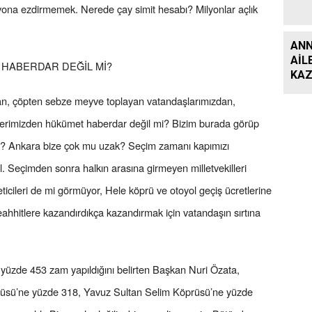
syona ezdirmemek. Nerede çay simit hesabı? Milyonlar açlık
ANN
AİL
HABERDAR DEĞİL Mİ?
KAZ
n, çöpten sebze meyve toplayan vatandaşlarımızdan,
lerimizden hükümet haberdar değil mi? Bizim burada görüp
mu? Ankara bize çok mu uzak? Seçim zamanı kapımızı
. Seçimden sonra halkın arasına girmeyen milletvekilleri
neticileri de mi görmüyor, Hele köprü ve otoyol geçiş ücretlerine
ahhitlere kazandırdıkça kazandırmak için vatandaşın sırtına
 yüzde 453 zam yapıldığını belirten Başkan Nuri Özata,
üsü’ne yüzde 318, Yavuz Sultan Selim Köprüsü’ne yüzde