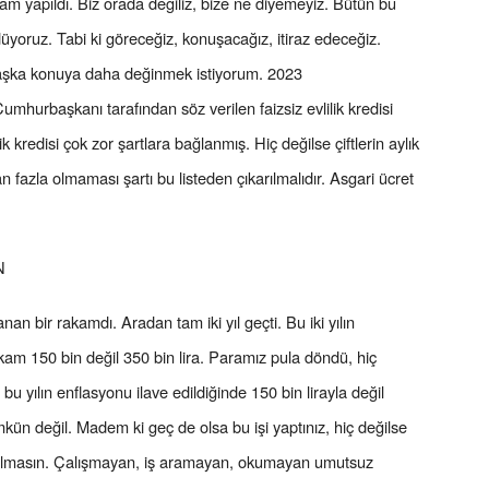
 yapıldı. Biz orada değiliz, bize ne diyemeyiz. Bütün bu
yoruz. Tabi ki göreceğiz, konuşacağız, itiraz edeceğiz.
 başka konuya daha değinmek istiyorum. 2023
hurbaşkanı tarafından söz verilen faizsiz evlilik kredisi
k kredisi çok zor şartlara bağlanmış. Hiç değilse çiftlerin aylık
dan fazla olmaması şartı bu listeden çıkarılmalıdır. Asgari ücret
N
nan bir rakamdı. Aradan tam iki yıl geçti. Bu iki yılın
kam 150 bin değil 350 bin lira. Paramız pula döndü, hiç
u yılın enflasyonu ilave edildiğinde 150 bin lirayla değil
n değil. Madem ki geç de olsa bu işi yaptınız, hiç değilse
 kalmasın. Çalışmayan, iş aramayan, okumayan umutsuz