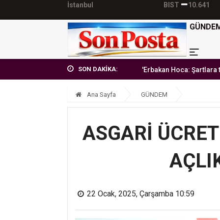
İstanbul
BIST
10.641
GÜNDE
SON DAKİKA:
'Erbakan Hoca: Şartlara teslim olma
Ana Sayfa
GÜNDEM
ASGARİ ÜCRET
AÇLI
22 Ocak, 2025, Çarşamba 10:59