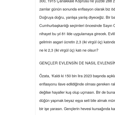
300, 1915 Çanakkale Köprüsü’ne yüzde 288 zam
zamlar günün sonunda enflasyon olarak biz ödü
Doğruya doğru, yanlışa yanlış diyeceğiz. Bir
Cumhurbaşkanlığı seçimleri öncesinde Sayın Cum
nihayet bu yıl 81 ilde uygulamaya girecek. Evlili
gelirinin asgari ücretin 2,3 (iki virgül üç) katın
ne ki 2,3 (iki virgül üç) katı ne olsun?
GENÇLER EVLENSİN DE NASIL EVLENSİ
Özata, ‘Kaldı ki 150 bin lira 2023 başında açıkla
enflasyonu ilave edildiğinde olması gereken ra
değilse hayaller kuş olup uçmasın. Bir de buna b
düğün yapmak beyaz eşya seti bile almak mümkü
bir işe yarasın. Gençlerin hevesi kursağında