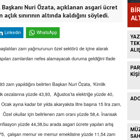
l Başkanı Nuri Özata, açıklanan asgari ücret
Bİ
açlık sınırının altında kaldığını söyledi.
AL
Linkedin
WhatsApp
YAZ
TEK
n başlatılan zam yağmurunun özel sektörü de içine alarak
ALI
KAZ
 yapılan zamlardan nefes alamayacak duruma geldiğini ifade
BÜY
PAR
KİŞ
93 zam yapıldığını belirten Başkan Nuri Özata, ‘Kimlik
ik cezalarına yüzde 43,93, Ağustos’ta elektriğe yüzde 40,
ADO
ak ayına kadar bir yılda akaryakıta litre başına 15 lira zam,
1, Özel okullar için belirlenen zam oranı yüzde 58,4. İnansak
flasyon yüzde 44,38,bu arada asgari ücrete yapılan artış
MÜZ
75, çalışan memur ve memur emeklisine yüzde 11,54 zam
SAH