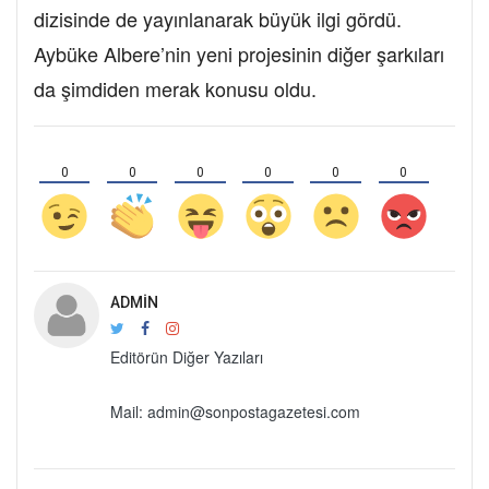
dizisinde de yayınlanarak büyük ilgi gördü.
Aybüke Albere’nin yeni projesinin diğer şarkıları
da şimdiden merak konusu oldu.
0
0
0
0
0
0
ADMIN
Editörün Diğer Yazıları
Mail: admin@sonpostagazetesi.com