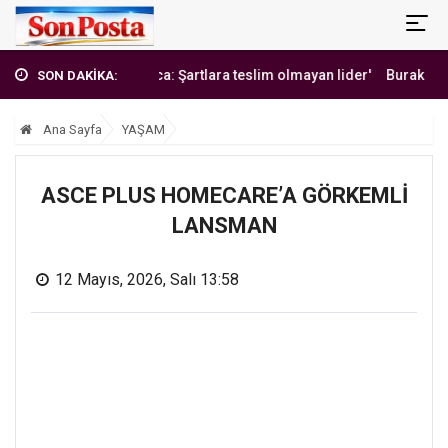
'Erbakan Hoca: Şartlara teslim olmayan lider'
Burak Yılmaz'dan
SON DAKİKA:
Ana Sayfa
YAŞAM
ASCE PLUS HOMECARE’A GÖRKEMLİ
LANSMAN
12 Mayıs, 2026, Salı 13:58