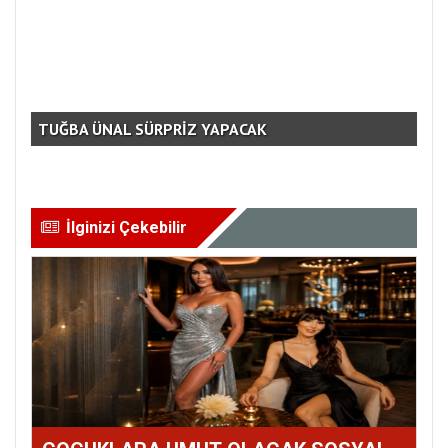
TUĞBA ÜNAL SÜRPRİZ YAPACAK
AM
İlginizi Çekebilir