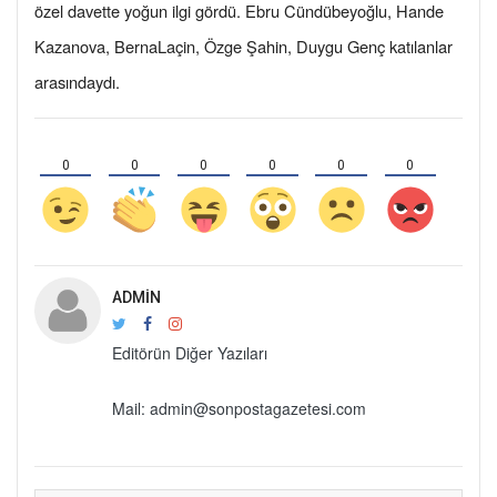
özel davette yoğun ilgi gördü. Ebru Cündübeyoğlu, Hande
Kazanova, BernaLaçin, Özge Şahin, Duygu Genç katılanlar
arasındaydı.
0
0
0
0
0
0
ADMIN
Editörün Diğer Yazıları
Mail: admin@sonpostagazetesi.com