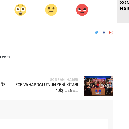
SON
HAR
i.com
SONRAKI HABER
GÖZ
ECE VAHAPOĞLU’NUN YENİ KİTABI
‘DİŞİL ENE...