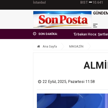
İstanbul
BIST
10.641
GÜNDE
SON DAKİKA:
'Erbakan Hoca: Şartlara teslim 
Ana Sayfa
MAGAZİN
ALMİ
22 Eylül, 2025, Pazartesi 11:58