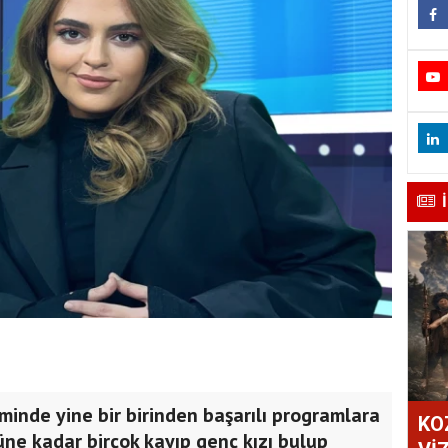
inde yine bir birinden başarılı programlara
KO
ne kadar birçok kayıp genç kızı bulup