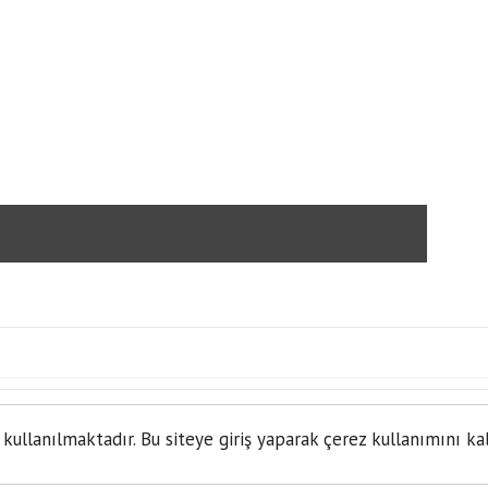
ÇOC
U’NUN YENİ KİTABI ‘Dİ
 kullanılmaktadır. Bu siteye giriş yaparak çerez kullanımını ka