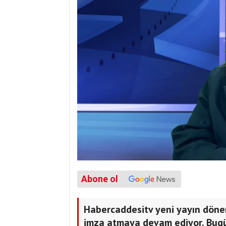
Abone ol
Habercaddesitv yeni yayın dönem
imza atmaya devam ediyor. Bugü