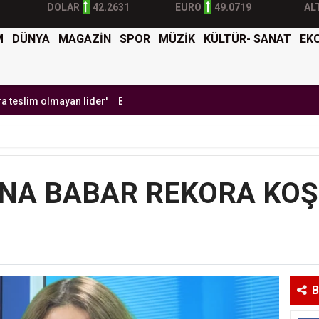
DOLAR
42.2631
EURO
49.0719
AL
M
DÜNYA
MAGAZİN
SPOR
MÜZİK
KÜLTÜR- SANAT
EK
olmayan lider'
Burak Yılmaz'dan Mehmet Ekici'ye gel çağrısı
BTK S
NA BABAR REKORA KO
B