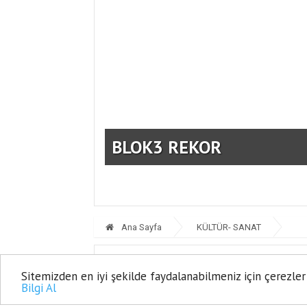
U
BLOK3 REKOR
Ana Sayfa
KÜLTÜR- SANAT
ECE VAHAPOĞL
Sitemizden en iyi şekilde faydalanabilmeniz için çerezler
Bilgi Al