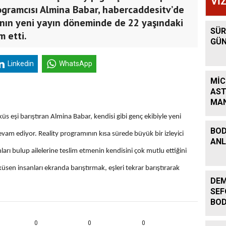
Vİ
ogramcısı Almina Babar, habercaddesitv’de
mının yeni yayın döneminde de 22 yaşındaki
SÜR
m etti.
GÜN
Linkedin
WhatsApp
MİC
AST
MAN
KEH
üs eşi barıştıran Almina Babar, kendisi gibi genç ekibiyle yeni
BO
vam ediyor. Reality programının kısa sürede büyük bir izleyici
ANL
nları bulup ailelerine teslim etmenin kendisini çok mutlu ettiğini
küsen insanları ekranda barıştırmak, eşleri tekrar barıştırarak
DEM
SEF
BOD
0
0
0