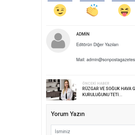
ADMIN
Editörün Diğer Yazıları
Mail: admin@sonpostagazetes
ÖNCEKI HABER
RÜZGAR VE SOĞUK HAVA 
KURULUĞUNU TETİ...
Yorum Yazın