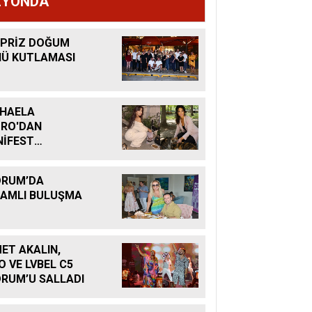
ZYONDA
PRİZ DOĞUM
Ü KUTLAMASI
HAELA
RO'DAN
İFEST
ANETİ
DRUM’DA
AMLI BULUŞMA
ET AKALIN,
O VE LVBEL C5
RUM’U SALLADI