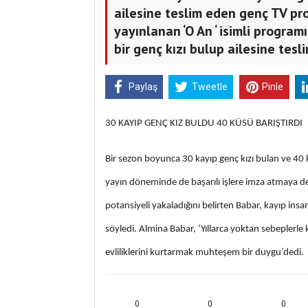
ailesine teslim eden genç TV pr
yayınlanan ‘O An ‘ isimli progra
bir genç kızı bulup ailesine tesli
Paylaş
Tweetle
Pinle
30 KAYIP GENÇ KIZ BULDU 40 KÜSÜ BARIŞTIRDI
Bir sezon boyunca 30 kayıp genç kızı bulan ve 40 k
yayın döneminde de başarılı işlere imza atmaya de
potansiyeli yakaladığını belirten Babar, kayıp insa
söyledi. Almina Babar, ‘Yıllarca yoktan sebeplerle 
evliliklerini kurtarmak muhteşem bir duygu’dedi.
0
0
0