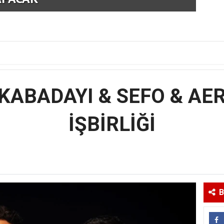
KABADAYI & SEFO & AE
İŞBİRLİĞİ
B