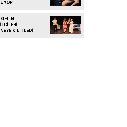
ZUYOR
 GELİN
İLCİLERİ
NEYE KİLİTLEDİ