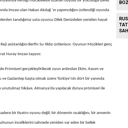
t dünyasında verdiği mücadeleye uzanan büyülü bir yolculuğa davet
BO
nda imzası olan Hakan Akdağ ‘ın yapımcılığını üstlendiği oyunda
RUS
elerden tanıdığımız usta oyuncu Dilek Denizdelen yeniden hayat
TAT
SAH
ji asistanlığını Berfin Su Yıldız üstleniyor. Oyunun Müzikleri genç
rat Nuray imzası taşıyor.
de Prömiyeri gerçekleştirilecek oyun ardından Ekim, Kasım ve
u ve Gaziantep başta olmak üzere Türkiye’nin dört bir yanında
 bu unutulmaz hikâye, Almanya’da yapılacak dünya prömiyeri ile
adece bir tiyatro oyunu değil; bir dönemin sıcaklığını, bir annenin
n ruhunun inceliklerini sahnede yeniden var eden bir bellek