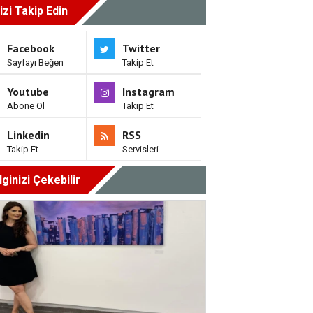
izi Takip Edin
Facebook
Twitter
Sayfayı Beğen
Takip Et
Youtube
Instagram
Abone Ol
Takip Et
Linkedin
RSS
Takip Et
Servisleri
İlginizi Çekebilir