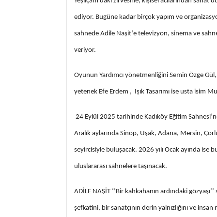
Yeşilçam’daki zirvesine, kişisel acılarından sana
ediyor. Bugüne kadar birçok yapım ve organizasyo
sahnede Adile Naşit’e televizyon, sinema ve sahn
veriyor.
Oyunun Yardımcı yönetmenliğini Semin Özge Gül, Re
yetenek Efe Erdem , Işık Tasarımı ise usta isim Mu
24 Eylül 2025 tarihinde Kadıköy Eğitim Sahnesi’n
Aralık aylarında Sinop, Uşak, Adana, Mersin, Çorl
seyircisiyle buluşacak. 2026 yılı Ocak ayında ise
uluslararası sahnelere taşınacak.
ADİLE NAŞİT ‘’Bir kahkahanın ardındaki gözyaşı’’ s
şefkatini, bir sanatçının derin yalnızlığını ve insa