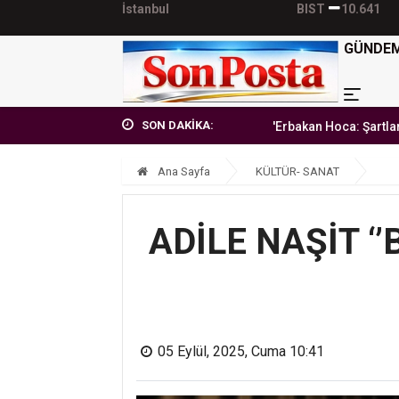
İstanbul
BIST
10.641
GÜNDE
SON DAKİKA:
'Erbakan Hoca: Şartlara teslim ol
Ana Sayfa
KÜLTÜR- SANAT
ADİLE NAŞİT ‘
05 Eylül, 2025, Cuma 10:41