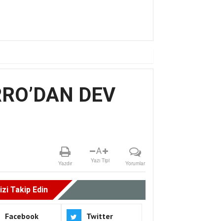
RRO’DAN DEV
A
Yazı Tipi
Yazdır
Yorumlar
izi Takip Edin
Facebook
Twitter