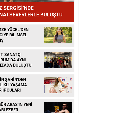
Z SERGİSİ’NDE
NATSEVERLERLE BULUŞTU
ZE YÜCEL'DEN
GİYE BİLİMSEL
IŞ
T SANATÇI
RUM'DA AYNI
IZADA BULUŞTU
İN ŞAHİN'DEN
LIKLI YAŞAMA
R İPÇULARI
ÜR ARAS’IN YENİ
ABI EZBER