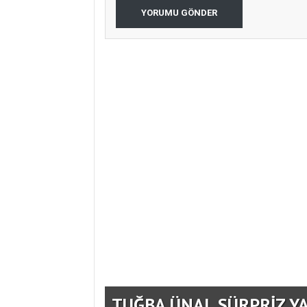
YORUMU GÖNDER
 BULUŞTU
TUĞBA ÜNAL SÜRPRİZ Y