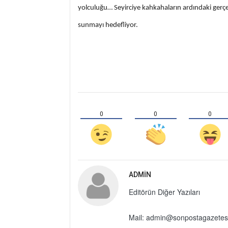
yolculuğu… Seyirciye kahkahaların ardındaki gerç
sunmayı hedefliyor.
0
0
0
ADMIN
Editörün Diğer Yazıları
Mail: admin@sonpostagazetes