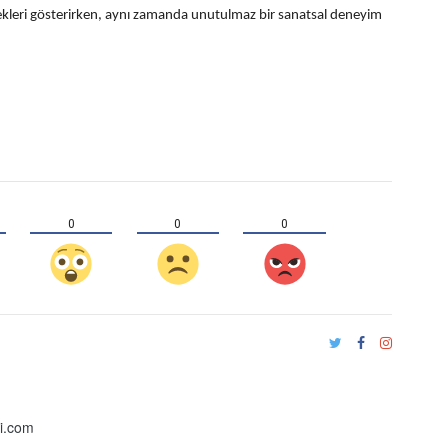
ekleri gösterirken, aynı zamanda unutulmaz bir sanatsal deneyim
0
0
0
i.com