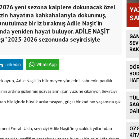
2026 yeni sezona kalplere dokunacak özel
YA
izin hayatına kahkahalarıyla dokunmuş,
SA
nutulmaz bir iz bırakmış Adile Naşit’in
tında yeniden hayat buluyor. ADİLE NAŞİT
GAM
şı’’ 2025-2026 sezonunda seyircisiyle
SEV
BAK
Linkedin
WhatsApp
DÖR
BOD
HAF
 oyun, Adile Naşit’in bilinmeyen yönlerini, sahnenin parıltılı
ının ardına gizlenmiş gözyaşlarını gün yüzüne çıkarıyor. Seyirciyi
TÜL
en bile içinde büyük acılar taşıyan, güçlü bir kadının yaşamına ışık
SAĞ
DAİ
ÖZG
eni Emrah Uslu, seyirciyi Adile Naşit’in çocukluk yıllarından
KİT