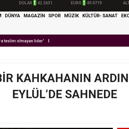
DOLAR
42.2631
EURO
49.0719
AL
M
DÜNYA
MAGAZİN
SPOR
MÜZİK
KÜLTÜR- SANAT
EK
mayan lider'
Burak Yılmaz'dan Mehmet Ekici'ye gel çağrısı
BTK Si
’BİR KAHKAHANIN ARDIN
EYLÜL’DE SAHNEDE