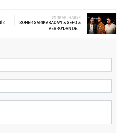
SONRAKI HABER
RİZ
SONER SARIKABADAYI & SEFO &
AERRO’DAN DE...